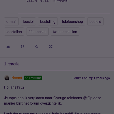
Laat je het aan mij weten?
e-mail
toestel
bestelling
telefoonshop
besteld
toestellen
één toestel
twee toestellen
1 reactie
Naomi
Forum|Forum|11 years ago
ANTWOORD
Hoi ans1952,
Je topic heb ik verplaatst naar Overige telefoons 🙂 Op deze
manier blijft het forum overzichtelijk.
Leuk dat je een nieuw toestel hebt besteld! Als je een toestel