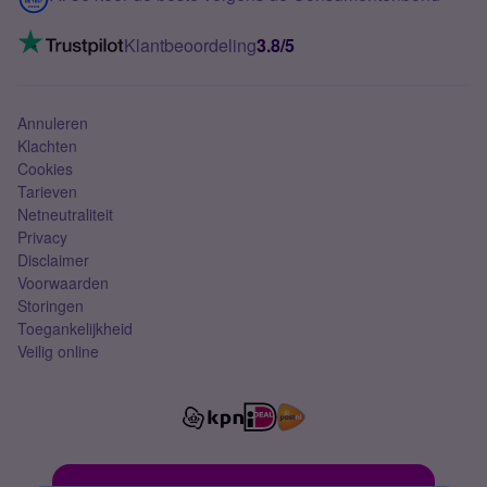
Mobiel internet
VoLTE 4G bellen
Klantbeoordeling
3.8/5
Mobiel abonnement
Simkaart
Annuleren
Klachten
Cookies
Tarieven
Netneutraliteit
Privacy
Disclaimer
Voorwaarden
Storingen
Toegankelijkheid
Veilig online