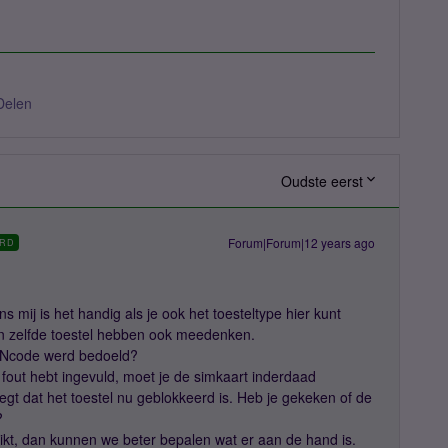
Delen
Oudste eerst
Forum|Forum|12 years ago
RD
 mij is het handig als je ook het toesteltype hier kunt
 zelfde toestel hebben ook meedenken.
PINcode werd bedoeld?
fout hebt ingevuld, moet je de simkaart inderdaad
gt dat het toestel nu geblokkeerd is. Heb je gekeken of de
?
ikt, dan kunnen we beter bepalen wat er aan de hand is.