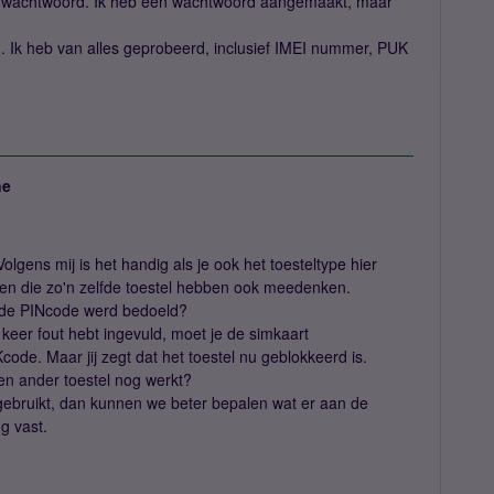
n wachtwoord. Ik heb een wachtwoord aangemaakt, maar
g. Ik heb van alles geprobeerd, inclusief IMEI nummer, PUK
ne
olgens mij is het handig als je ook het toesteltype hier
n die zo'n zelfde toestel hebben ook meedenken.
 de PINcode werd bedoeld?
eer fout hebt ingevuld, moet je de simkaart
de. Maar jij zegt dat het toestel nu geblokkeerd is.
en ander toestel nog werkt?
gebruikt, dan kunnen we beter bepalen wat er aan de
g vast.