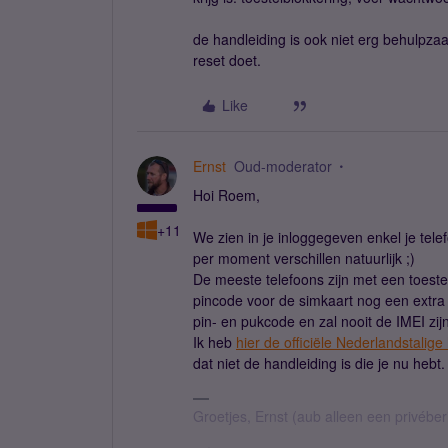
de handleiding is ook niet erg behulpzaa
reset doet.
Like
Ernst
Oud-moderator
Hoi Roem,
+11
We zien in je inloggegeven enkel je tele
per moment verschillen natuurlijk ;)
De meeste telefoons zijn met een toeste
pincode voor de simkaart nog een extra 
pin- en pukcode en zal nooit de IMEI zijn
Ik heb
hier de officiële Nederlandstalig
dat niet de handleiding is die je nu hebt.
Groetjes, Ernst (aub alleen een privébe