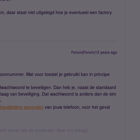
m, daar staat niet uitgelegd hoe je eventueel een factory
Forum|Forum|12 years ago
foonnummer. Wat voor toestel je gebruikt kan in principe
lwachtwoord te beveiligen. Dan heb je, naast de standaard
laag van beveiliging. Dat wachtwoord is anders dan de sim
.
e handleiding gevonden
van jouw telefoon, voor het geval
richt sturen als de moderator daar om vraagt)