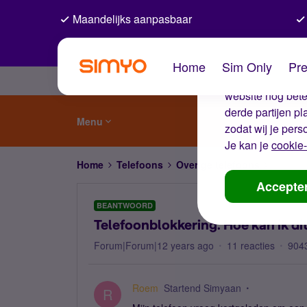
Maandelijks aanpasbaar
De coo
Home
Sim Only
Pre
Wij gebruiken co
website nog beter
derde partijen p
Menu
zodat wij je pers
Je kan je
cookie-
Home
Telefoons
Overige telefoons
Telefoo
Accepte
BEANTWOORD
Telefoonblokkering. Hoe kan ik di
Forum|Forum|12 years ago
11 reacties
904
Roem
Startend Simyaan
R