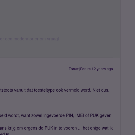
eer een moderator er om vraagt
Forum|Forum|12 years ago
tstoots vanuit dat toesteltype ook vermeld werd. Niet dus.
eld wordt, want zowel ingevoerde PIN, IMEI of PUK geven
ns krijg om ergens de PUK in te voeren ... het enige wat ik
rd in.