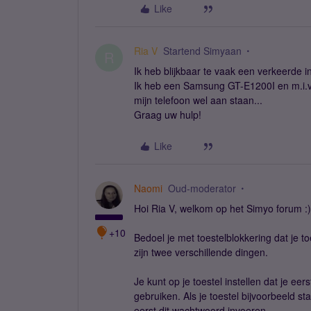
Like
Ria V
Startend Simyaan
R
Ik heb blijkbaar te vaak een verkeerde i
Ik heb een Samsung GT-E1200I en m.i.v
mijn telefoon wel aan staan...
Graag uw hulp!
Like
Naomi
Oud-moderator
Hoi Ria V, welkom op het Simyo forum :)
+10
Bedoel je met toestelblokkering dat je to
zijn twee verschillende dingen.
Je kunt op je toestel instellen dat je e
gebruiken. Als je toestel bijvoorbeeld s
eerst dit wachtwoord invoeren.