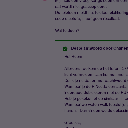
Mijn telefoon vroeg kortgeleden om ee
dat wordt niet geaccepteerd.
De telefoon meldt nu: telefoonblokkerin
code etcetera, maar geen resultaat.
Wat te doen?
Beste antwoord door
Charle
Hoi Roem,
Allereerst welkom op het forum 🙂 V
kunt vermelden. Dan kunnen mense
Denk je nu dat er met wachtwoord
Wanneer je de PINcode een aantal k
inderdaad deblokkeren met de PUKco
Heb je gekeken of de simkaart in e
Wanneer we weten welk toestel je 
hand is. Dan vinden we de oplossin
Groetjes,