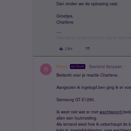
Dan vinden we de oplossing vast.
Groetjes,
Charlene
Aub alleen privé berichten sturen wann
Like
Roem
Startend Simyaan
AUTEUR
R
Bedankt voor je reactie Charlene,
Aangezien ik ingelogd ben ging ik er voe
Samsung GT-E1280.
Ik weet niet wat er met
wachtwoord
bedo
allen een foutmelding.
Als iemand weet hoe ik ueberhaupt de ka
krijg is: toestelblokkering, voer wachtwoo