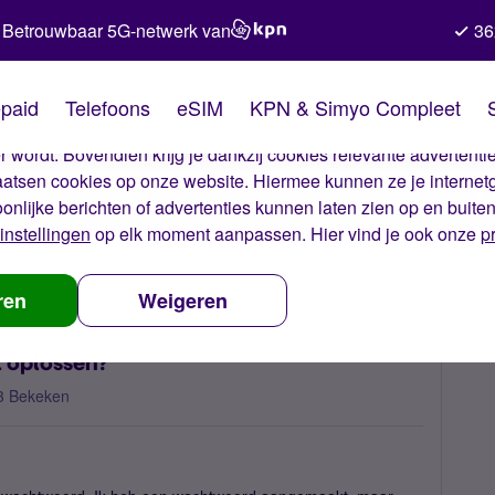
Betrouwbaar 5G-netwerk van
36
kies van Simyo
paid
Telefoons
eSIM
KPN & Simyo Compleet
okies op onze website. Met deze cookies zorgen wij ervoor dat j
 wordt. Bovendien krijg je dankzij cookies relevante advertentie
laatsen cookies op onze website. Hiermee kunnen ze je internet
oonlijke berichten of advertenties kunnen laten zien op en buite
instellingen
op elk moment aanpassen. Hier vind je ook onze
p
nblokkering. Hoe kan ik dit oplossen?
ren
Weigeren
t oplossen?
3 Bekeken