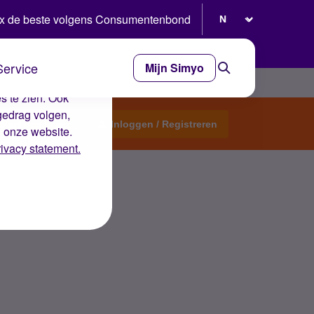
Selecteer taal
x de beste volgens Consumentenbond
Service
Mijn Simyo
e ervaring op de
s te zien. Ook
gedrag volgen,
Start een topic
Inloggen / Registreren
n onze website.
rivacy statement.