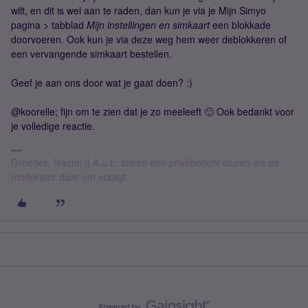
wilt, en dit is wel aan te raden, dan kun je via je Mijn Simyo
pagina > tabblad
Mijn instellingen en simkaart
een blokkade
doorvoeren. Ook kun je via deze weg hem weer deblokkeren of
een vervangende simkaart bestellen.
Geef je aan ons door wat je gaat doen? :)
@koorelle; fijn om te zien dat je zo meeleeft 🙂 Ook bedankt voor
je volledige reactie.
Groetjes, Naomi || A.u.b. alleen een privébericht sturen als de
moderator daar om vraagt.