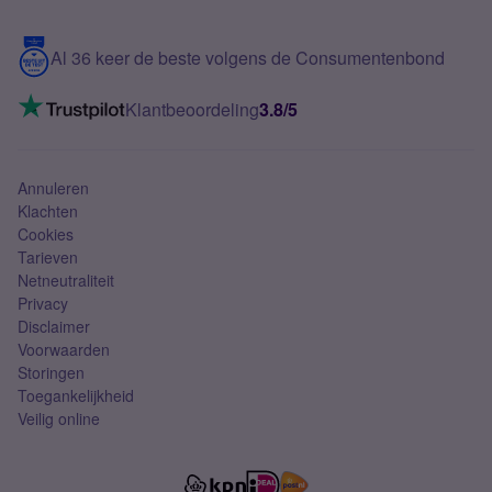
Samsung S25 FE
Blog
5G internet
Contact
Al 36 keer de beste volgens de Consumentenbond
Mobiel internet
VoLTE 4G bellen
Klantbeoordeling
3.8/5
Mobiel abonnement
Simkaart
Annuleren
Klachten
Cookies
Tarieven
Netneutraliteit
Privacy
Disclaimer
Voorwaarden
Storingen
Toegankelijkheid
Veilig online