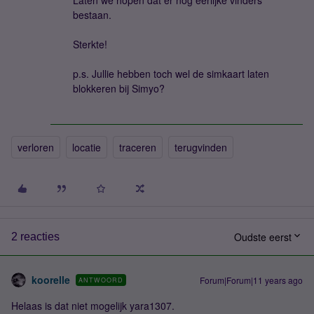
Laten we hopen dat er nog eerlijke vinders
bestaan.
Sterkte!
p.s. Jullie hebben toch wel de simkaart laten
blokkeren bij Simyo?
verloren
locatie
traceren
terugvinden
Oudste eerst
2 reacties
koorelle
Forum|Forum|11 years ago
ANTWOORD
Helaas is dat niet mogelijk yara1307.