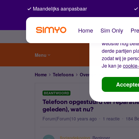
Maandelijks aanpasbaar
De coo
Home
Sim Only
Pre
Wij gebruiken co
website nog beter
derde partijen p
Menu
zodat wij je pers
Je kan je
cookie-
Home
Telefoons
Overige telefoons
Telefoo
Accepte
BEANTWOORD
Telefoon opgestuurd ter reparati
geleden), wat nu?
Forum|Forum|10 years ago
1 reactie
184 B
floriandekoning
Beginner