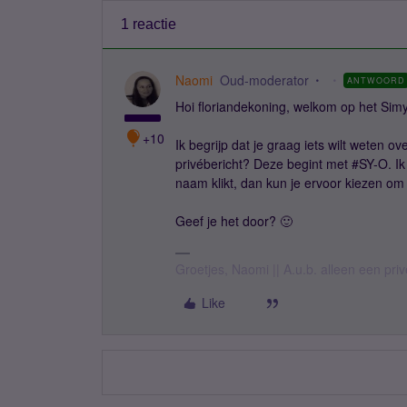
1 reactie
Naomi
Oud-moderator
ANTWOORD
Hoi floriandekoning, welkom op het Sim
+10
Ik begrijp dat je graag iets wilt weten o
privébericht? Deze begint met #SY-O. Ik
naam klikt, dan kun je ervoor kiezen om 
Geef je het door? 🙂
Groetjes, Naomi || A.u.b. alleen een pri
Like