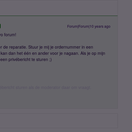
Forum|Forum|10 years ago
yo forum!
ver de reparatie. Stuur je mij je ordernummer in een
 kan dan het één en ander voor je nagaan. Als je op mijn
een privébericht te sturen ;)
vébericht sturen als de moderator daar om vraagt.