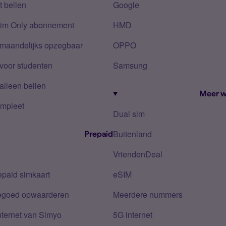
 bellen
Google
Sim Only abonnement
HMD
 maandelijks opzegbaar
OPPO
voor studenten
Samsung
alleen bellen
Meer w
mpleet
Dual sim
Buitenland
Prepaid
VriendenDeal
epaid simkaart
eSIM
tegoed opwaarderen
Meerdere nummers
nternet van Simyo
5G internet