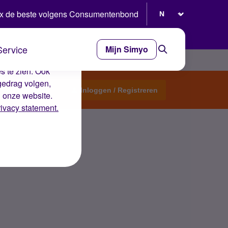
Selecteer taal
x de beste volgens Consumentenbond
Service
Mijn Simyo
e ervaring op de
s te zien. Ook
gedrag volgen,
Start een topic
Inloggen / Registreren
n onze website.
rivacy statement.
wat nu?