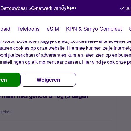
Betrouwbaar 5G-netwerk van
36
kies van Simyo
paid
Telefoons
eSIM
KPN & Simyo Compleet
okies op onze website. Met deze cookies zorgen wij ervoor dat j
 wordt. Bovendien krijg je dankzij cookies relevante advertentie
laatsen cookies op onze website. Hiermee kunnen ze je internet
oonlijke berichten of advertenties kunnen laten zien op en buite
instellingen
op elk moment aanpassen. Hier vind je ook onze
p
n opgestuurd ter reparatie maar niks gehoord nog (9 dagen geleden), 
ren
Weigeren
e maar niks gehoord nog (9 dagen
ekeken