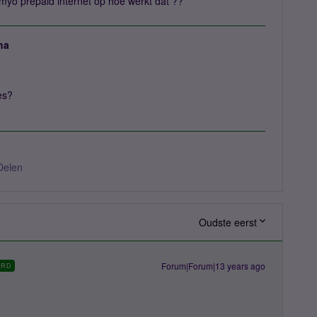
myo prepaid internet op hoe werkt dat ??
ha
es?
Delen
Oudste eerst
Forum|Forum|13 years ago
ORD