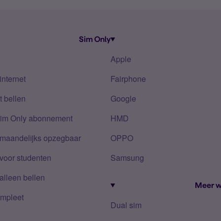
Sim Only
Apple
internet
Fairphone
 bellen
Google
Sim Only abonnement
HMD
 maandelijks opzegbaar
OPPO
voor studenten
Samsung
alleen bellen
Meer w
mpleet
Dual sim