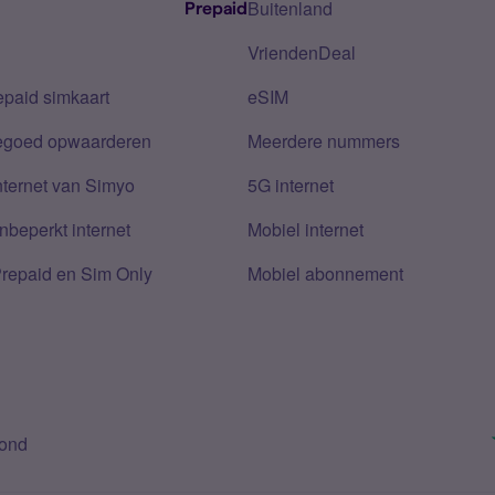
Buitenland
Prepaid
VriendenDeal
epaid simkaart
eSIM
tegoed opwaarderen
Meerdere nummers
nternet van Simyo
5G internet
nbeperkt internet
Mobiel internet
Prepaid en Sim Only
Mobiel abonnement
bond