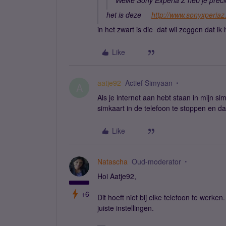
Welke Sony Experia Z heb je prec
het is deze
http://www.sonyxperiaz.
in het zwart is die dat wil zeggen dat 
Like
aatje92
Actief Simyaan
A
Als je internet aan hebt staan in mijn s
simkaart in de telefoon te stoppen en 
Like
Natascha
Oud-moderator
Hoi Aatje92,
+6
Dit hoeft niet bij elke telefoon te werke
juiste instellingen.