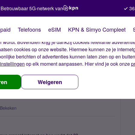
Betrouwbaar 5G-netwerk van
36
kies van Simyo
paid
Telefoons
eSIM
KPN & Simyo Compleet
okies op onze website. Met deze cookies zorgen wij ervoor dat j
 wordt. Bovendien krijg je dankzij cookies relevante advertentie
laatsen cookies op onze website. Hiermee kunnen ze je internet
oonlijke berichten of advertenties kunnen laten zien op en buite
instellingen
op elk moment aanpassen. Hier vind je ook onze
p
eria Z
ren
Weigeren
 Bekeken