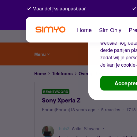
Maandelijks aanpasbaar
De coo
Home
Sim Only
Pre
Wij gebruiken co
website nog beter
derde partijen p
Menu
zodat wij je pers
Je kan je
cookie-
Home
Telefoons
Overige telefoons
Sony Xp
Accepte
BEANTWOORD
Sony Xperia Z
Forum|Forum|13 years ago
5 reacties
1718
huis3
Actief Simyaan