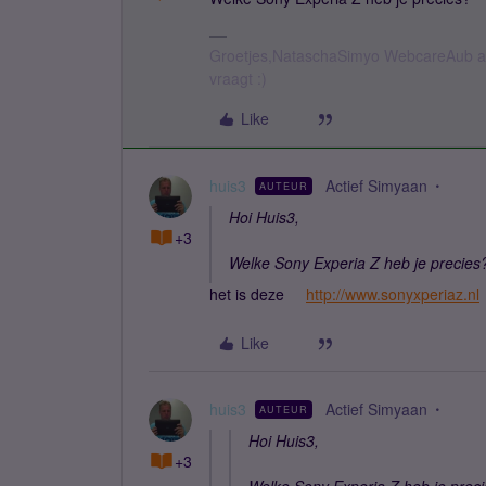
Groetjes,NataschaSimyo WebcareAub all
vraagt :)
Like
huis3
Actief Simyaan
AUTEUR
Hoi Huis3,
+3
Welke Sony Experia Z heb je precies
het is deze
http://www.sonyxperiaz.nl
Like
huis3
Actief Simyaan
AUTEUR
Hoi Huis3,
+3