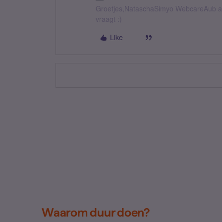
Groetjes,NataschaSimyo WebcareAub all
vraagt :)
Like
Waarom duur doen?