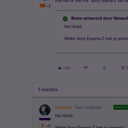
hoe kan ik met me Sony Xperia Z het si
+3
Beste antwoord door
Natasc
Hoi Huis3,
Welke Sony Experia Z heb je preci
Like
5 reacties
Natascha
Oud-moderator
ANTWO
Hoi Huis3,
+6
Welke Sony Experia Z heb je precies?