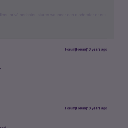
een privé berichten sturen wanneer een moderator er om
Forum|Forum|13 years ago
?
Forum|Forum|13 years ago