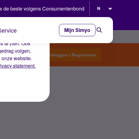
Selecteer taal
x de beste volgens Consumentenbond
Service
Mijn Simyo
e ervaring op de
s te zien. Ook
gedrag volgen,
Start een topic
Inloggen / Registreren
n onze website.
rivacy statement.