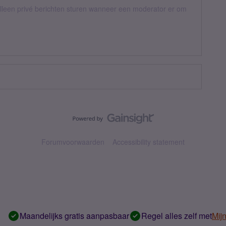
een privé berichten sturen wanneer een moderator er om
Forumvoorwaarden
Accessibility statement
Maandelijks gratis aanpasbaar
Regel alles zelf met
Mij