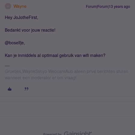
Wayne
Forum|Forum|13 years ago
W
Hey JoJotheFirst,
Bedankt voor jouw reactie!
@boselfje,
Kan je inmiddels al optimaal gebruik van wifi maken?
Groetjes,WayneSimyo WebcareAub alleen privé berichten sturen
wanneer een moderator er om vraagt.