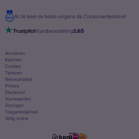
Samsung S25 FE
Blog
5G internet
Contact
Al 36 keer de beste volgens de Consumentenbond
Mobiel internet
VoLTE 4G bellen
Klantbeoordeling
3.8/5
Mobiel abonnement
Simkaart
Annuleren
Klachten
Cookies
Tarieven
Netneutraliteit
Privacy
Disclaimer
Voorwaarden
Storingen
Toegankelijkheid
Veilig online