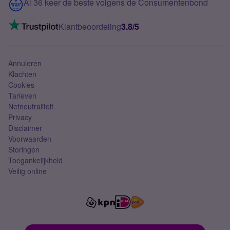
Contact
Al 36 keer de beste volgens de Consumentenbond
Mobiel internet
VoLTE 4G bellen
Klantbeoordeling
3.8/5
Mobiel abonnement
Simkaart
Annuleren
Klachten
Cookies
Tarieven
Netneutraliteit
Privacy
Disclaimer
Voorwaarden
Storingen
Toegankelijkheid
Veilig online