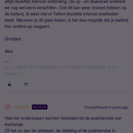
altijd dezelfde internet verbinding. De up - en download snelheid
wil nog wel eens verschillen. Ook dit kan weer invloed hebben op
de batterij. Ik weet niet of Telfort dezelfde internet snelheden
biedt. Wanneer je dit gaat testen, is het dus mogelijk dat je batterij
hier anders op reageert.
Groetjes,
Alex
A.u.b. alleen privé berichten sturen als een moderator er om
vraagt :)
MarcelG
Forum|Forum|14 years ago
AUTEUR
M
Heb het ondertussen kunnen herleiden tot de pushservice van
exchange.
Of het nu aan de simkaart, de dekking of de pushservice in