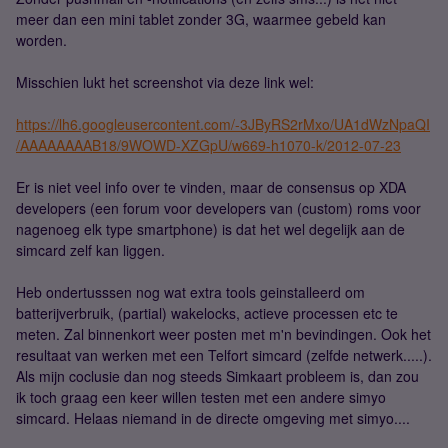
meer dan een mini tablet zonder 3G, waarmee gebeld kan
worden.
Misschien lukt het screenshot via deze link wel:
https://lh6.googleusercontent.com/-3JByRS2rMxo/UA1dWzNpaQI
/AAAAAAAAB18/9WOWD-XZGpU/w669-h1070-k/2012-07-23
Er is niet veel info over te vinden, maar de consensus op XDA
developers (een forum voor developers van (custom) roms voor
nagenoeg elk type smartphone) is dat het wel degelijk aan de
simcard zelf kan liggen.
Heb ondertusssen nog wat extra tools geinstalleerd om
batterijverbruik, (partial) wakelocks, actieve processen etc te
meten. Zal binnenkort weer posten met m'n bevindingen. Ook het
resultaat van werken met een Telfort simcard (zelfde netwerk.....).
Als mijn coclusie dan nog steeds Simkaart probleem is, dan zou
ik toch graag een keer willen testen met een andere simyo
simcard. Helaas niemand in de directe omgeving met simyo....