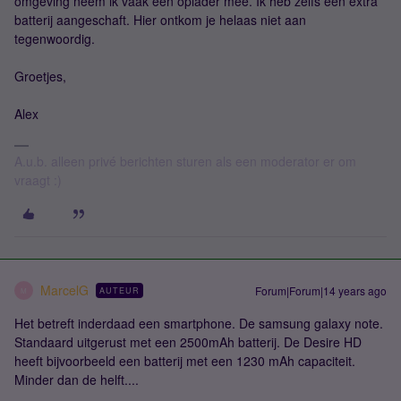
omgeving neem ik vaak een oplader mee. Ik heb zelfs een extra
batterij aangeschaft. Hier ontkom je helaas niet aan
tegenwoordig.
Groetjes,
Alex
A.u.b. alleen privé berichten sturen als een moderator er om
vraagt :)
MarcelG
Forum|Forum|14 years ago
AUTEUR
M
Het betreft inderdaad een smartphone. De samsung galaxy note.
Standaard uitgerust met een 2500mAh batterij. De Desire HD
heeft bijvoorbeeld een batterij met een 1230 mAh capaciteit.
Minder dan de helft....