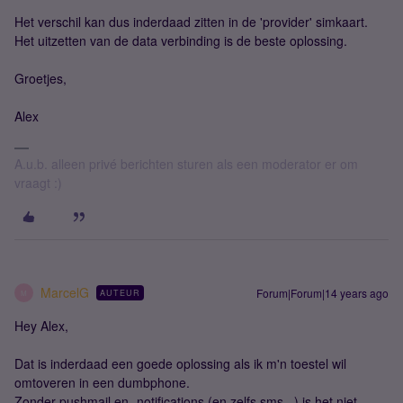
Het verschil kan dus inderdaad zitten in de 'provider' simkaart.
Het uitzetten van de data verbinding is de beste oplossing.
Groetjes,
Alex
A.u.b. alleen privé berichten sturen als een moderator er om
vraagt :)
MarcelG
Forum|Forum|14 years ago
AUTEUR
M
Hey Alex,
Dat is inderdaad een goede oplossing als ik m'n toestel wil
omtoveren in een dumbphone.
Zonder pushmail en -notifications (en zelfs sms...) is het niet