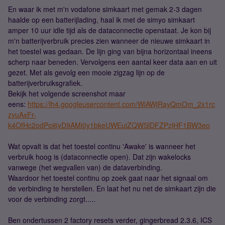
En waar ik met m'n vodafone simkaart met gemak 2-3 dagen
haalde op een batterijlading, haal ik met de simyo simkaart
amper 10 uur idle tijd als de dataconnectie openstaat. Je kon bij
m'n batterijverbruik precies zien wanneer de nieuwe simkaart in
het toestel was gedaan. De lijn ging van bijna horizontaal ineens
scherp naar beneden. Vervolgens een aantal keer data aan en uit
gezet. Met als gevolg een mooie zigzag lijn op de
batterijverbruiksgrafiek.
Bekijk het volgende screenshot maar
eens:
https://lh4.googleusercontent.com/WiAWjRayQmOm_2x1rc
zyuAxFr-
k4OfHc2odPoi6yD9AMi0y1bkeUWEuiZQWSlDFZPzjHF1BW3eo
Wat opvalt is dat het toestel continu 'Awake' is wanneer het
verbruik hoog is (dataconnectie open). Dat zijn wakelocks
vanwege (het wegvallen van) de dataverbinding.
Waardoor het toestel continu op zoek gaat naar het signaal om
de verbinding te herstellen. En laat het nu net de simkaart zijn die
voor de verbinding zorgt.....
Ben ondertussen 2 factory resets verder, gingerbread 2.3.6, ICS