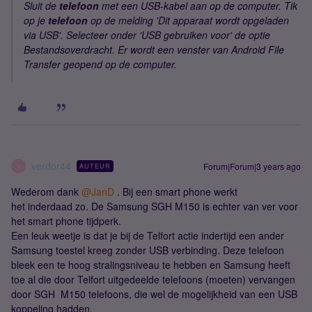
Sluit de
telefoon
met een USB-kabel aan op de computer. Tik
op je
telefoon
op de melding 'Dit apparaat wordt opgeladen
via USB'. Selecteer onder 'USB gebruiken voor' de optie
Bestandsoverdracht. Er wordt een venster van Android File
Transfer geopend op de computer.
verdor44
Forum|Forum|3 years ago
AUTEUR
V
Wederom dank
@JanD
. Bij een smart phone werkt
het inderdaad zo. De Samsung SGH M150 is echter van ver voor
het smart phone tijdperk.
Een leuk weetje is dat je bij de Telfort actie indertijd een ander
Samsung toestel kreeg zonder USB verbinding. Deze telefoon
bleek een te hoog stralingsniveau te hebben en Samsung heeft
toe al die door Telfort uitgedeelde telefoons (moeten) vervangen
door SGH M150 telefoons, die wel de mogelijkheid van een USB
koppeling hadden.