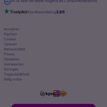
Contact
Al 36 keer de beste volgens de Consumentenbond
Mobiel internet
VoLTE 4G bellen
Klantbeoordeling
3.8/5
Mobiel abonnement
Simkaart
Annuleren
Klachten
Cookies
Tarieven
Netneutraliteit
Privacy
Disclaimer
Voorwaarden
Storingen
Toegankelijkheid
Veilig online