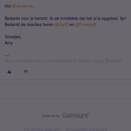
Hoi
@verdor44
,
Bedankt voor je bericht. Ik zie inmiddels dat het al is opgelost, fijn!
Bedankt de reacties heren
@JanD
en
@Friesian
!
Groetjes,
Amy
Stuur mij alleen een privé bericht als ik daarom vraag. Bedankt!
Forumvoorwaarden
Accessibility statement