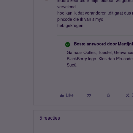
iedere keer als ik mijn telefoon wil gebr
vervelend
hoe kan ik dat veranderen .dit gaat du
pincode die ik van simyo
heb gekregen
Beste antwoord door
Martijn
Ga naar Opties, Toestel, Geavance
BlackBerry logo. Kies dan Pin-code 
Suc6.
Like
5 reacties