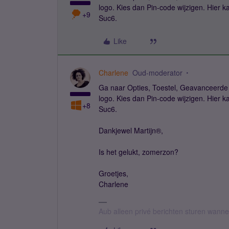
logo. Kies dan Pin-code wijzigen. Hier k
+9
Suc6.
Like
Charlene
Oud-moderator
Ga naar Opties, Toestel, Geavanceerde 
logo. Kies dan Pin-code wijzigen. Hier k
+8
Suc6.
Dankjewel Martijn®,
Is het gelukt, zomerzon?
Groetjes,
Charlene
Aub alleen privé berichten sturen wann