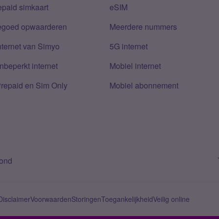
epaid simkaart
eSIM
tegoed opwaarderen
Meerdere nummers
nternet van Simyo
5G internet
nbeperkt internet
Mobiel internet
Prepaid en Sim Only
Mobiel abonnement
bond
Disclaimer
Voorwaarden
Storingen
Toegankelijkheid
Veilig online