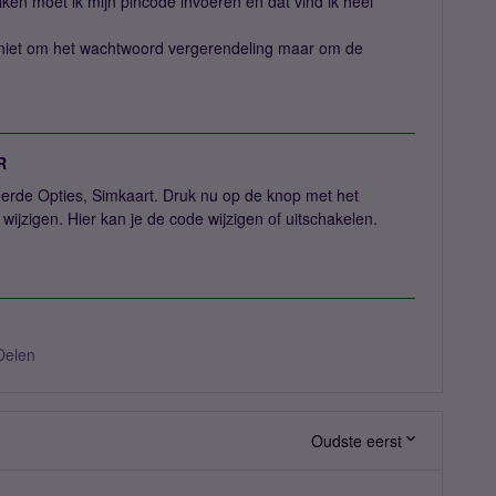
uiken moet ik mijn pincode invoeren en dat vind ik heel
s niet om het wachtwoord vergerendeling maar om de
R
erde Opties, Simkaart. Druk nu op de knop met het
wijzigen. Hier kan je de code wijzigen of uitschakelen.
Delen
Oudste eerst