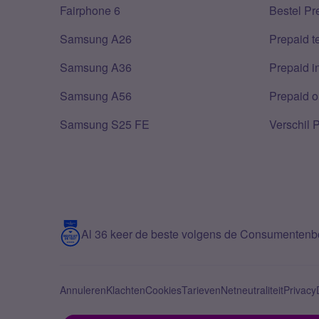
Fairphone 6
Bestel Pr
Samsung A26
Prepaid 
Samsung A36
Prepaid i
Samsung A56
Prepaid o
Samsung S25 FE
Verschil 
Al 36 keer de beste volgens de Consumenten
Annuleren
Klachten
Cookies
Tarieven
Netneutraliteit
Privacy