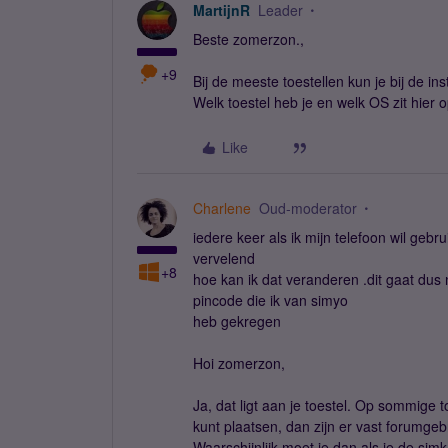
MartijnR
Leader
Beste zomerzon.,
+9
Bij de meeste toestellen kun je bij de ins
Welk toestel heb je en welk OS zit hier 
Like
Charlene
Oud-moderator
iedere keer als ik mijn telefoon wil gebr
vervelend
+8
hoe kan ik dat veranderen .dit gaat du
pincode die ik van simyo
heb gekregen
Hoi zomerzon,
Ja, dat ligt aan je toestel. Op sommige toe
kunt plaatsen, dan zijn er vast forumge
Waarschijnlijk moet je dan als je de simk