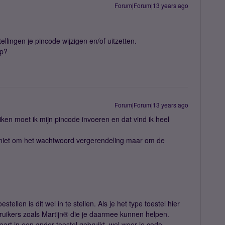
Forum|Forum|13 years ago
tellingen je pincode wijzigen en/of uitzetten.
op?
Forum|Forum|13 years ago
uiken moet ik mijn pincode invoeren en dat vind ik heel
s niet om het wachtwoord vergerendeling maar om de
stellen is dit wel in te stellen. Als je het type toestel hier
bruikers zoals Martijn® die je daarmee kunnen helpen.
aart in een ander toestel gebruikt, wel weer je code