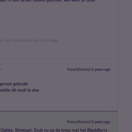
eer een moderator er om vraagt
Forum|Forum|13 years ago
genoot gebruikt
efde dit nooit te doe
Forum|Forum|13 years ago
Opties, Simkaart. Druk nu op de knop met het BlackBerry