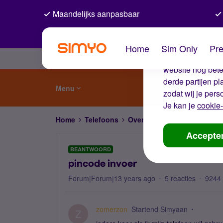
Maandelijks aanpasbaar
De coo
Home
Sim Only
Pre
Wij gebruiken co
website nog beter
derde partijen p
Menu
zodat wij je pers
Je kan je
cookie-
Home
Telefoons
Overige telefoons
pincode
Accepte
BEANTWOORD
pincode invoer
Forum|Forum|13 years ago
5 reacties
9244
zomerzon
Startend Simyaan
Z