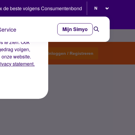
Selecteer taal
x de beste volgens Consumentenbond
Service
Mijn Simyo
e ervaring op de
s te zien. Ook
gedrag volgen,
Start een topic
Inloggen / Registreren
n onze website.
rivacy statement.