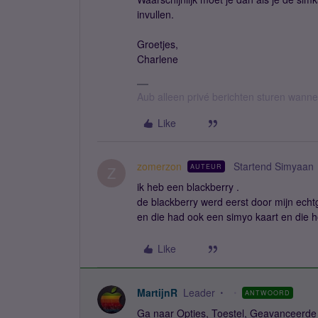
invullen.
Groetjes,
Charlene
Aub alleen privé berichten sturen wann
Like
zomerzon
Startend Simyaan
AUTEUR
Z
ik heb een blackberry .
de blackberry werd eerst door mijn echt
en die had ook een simyo kaart en die ho
Like
MartijnR
Leader
ANTWOORD
Ga naar Opties, Toestel, Geavanceerde 