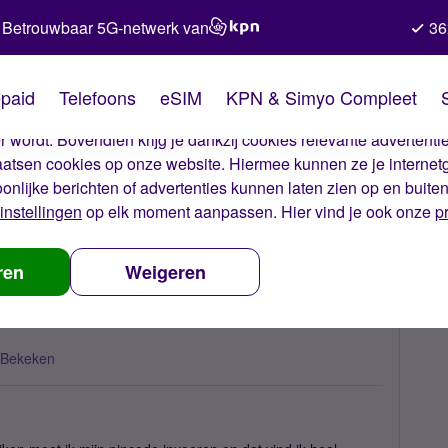
Betrouwbaar 5G-netwerk van
36
kies van Simyo
paid
Telefoons
eSIM
KPN & Simyo Compleet
okies op onze website. Met deze cookies zorgen wij ervoor dat j
 wordt. Bovendien krijg je dankzij cookies relevante advertentie
laatsen cookies op onze website. Hiermee kunnen ze je internet
oonlijke berichten of advertenties kunnen laten zien op en buite
instellingen
op elk moment aanpassen. Hier vind je ook onze
p
 invoer
ren
Weigeren
 Bekeken