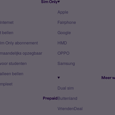
Sim Only
Apple
internet
Fairphone
 bellen
Google
Sim Only abonnement
HMD
 maandelijks opzegbaar
OPPO
voor studenten
Samsung
alleen bellen
Meer w
mpleet
Dual sim
Buitenland
Prepaid
VriendenDeal