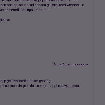
e een app op het toestel hebben geinstalleerd waarmee je
 via de betreffende app proberen.
richten.
Forum|Forum|14 years ago
n app geinstalleerd jammer genoeg.
s als die echt gestolen is moet ik een nieuwe mobiel