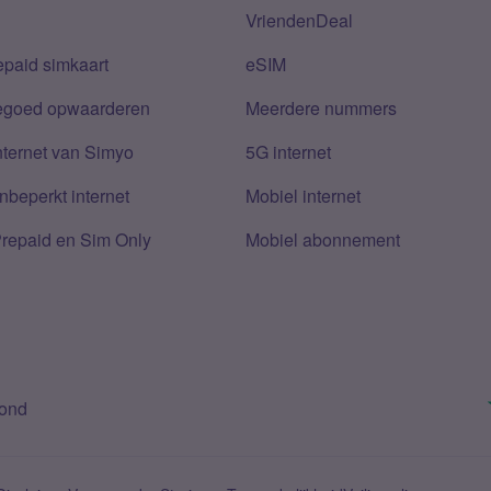
VriendenDeal
epaid simkaart
eSIM
tegoed opwaarderen
Meerdere nummers
nternet van Simyo
5G internet
nbeperkt internet
Mobiel internet
Prepaid en Sim Only
Mobiel abonnement
bond