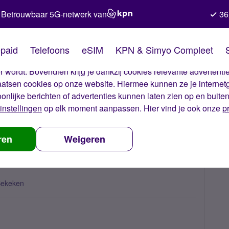
Betrouwbaar 5G-netwerk van
36
kies van Simyo
paid
Telefoons
eSIM
KPN & Simyo Compleet
okies op onze website. Met deze cookies zorgen wij ervoor dat j
 wordt. Bovendien krijg je dankzij cookies relevante advertentie
laatsen cookies op onze website. Hiermee kunnen ze je internet
oonlijke berichten of advertenties kunnen laten zien op en buite
instellingen
op elk moment aanpassen. Hier vind je ook onze
p
en
ren
Weigeren
Bekeken