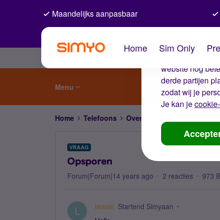
Maandelijks aanpasbaar
De coo
Home
Sim Only
Pre
Wij gebruiken co
website nog beter
derde partijen p
Menu
zodat wij je pers
Je kan je
cookie-
Home
Telefoons
Overige telefoons
Opspor
Accepte
VRAAG
Opsporen
Forum|Forum|14 years ago
2 reacties
973 
liessie
Startend Simyaan
L