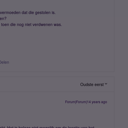
 vermoeden dat die gestolen is.
ren?
l toen die nog niet verdwenen was.
Delen
Oudste eerst
Forum|Forum|14 years ago
aakt. Het is helaas niet mogelijk om de locatie van het