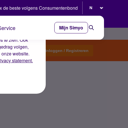
Selecteer taal
x de beste volgens Consumentenbond
Service
Mijn Simyo
e ervaring op de
s te zien. Ook
gedrag volgen,
Start een topic
Inloggen / Registreren
n onze website.
rivacy statement.