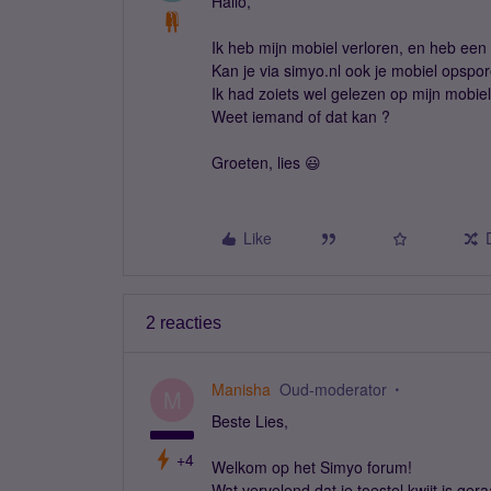
Hallo,
Ik heb mijn mobiel verloren, en heb een
Kan je via simyo.nl ook je mobiel opspo
Ik had zoiets wel gelezen op mijn mobie
Weet iemand of dat kan ?
Groeten, lies 😃
Like
2 reacties
Manisha
Oud-moderator
M
Beste Lies,
+4
Welkom op het Simyo forum!
Wat vervelend dat je toestel kwijt is ger