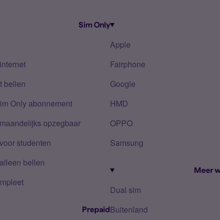
Sim Only
Apple
internet
Fairphone
 bellen
Google
Sim Only abonnement
HMD
 maandelijks opzegbaar
OPPO
voor studenten
Samsung
alleen bellen
Meer w
mpleet
Dual sim
Buitenland
Prepaid