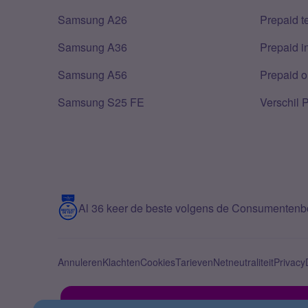
Samsung A26
Prepaid 
Samsung A36
Prepaid i
Samsung A56
Prepaid o
Samsung S25 FE
Verschil 
Al 36 keer de beste volgens de Consumenten
Annuleren
Klachten
Cookies
Tarieven
Netneutraliteit
Privacy