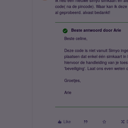
Ik heb een nieuwe simyo simkaart en als 
code( na de pincode). Waar kan ik deze v
al geprobeerd. alvast bedankt!
Beste antwoord door
Arie
Beste celine,
Deze code is niet vanuit Simyo ing
plaatsen dat enkel één simkaart in 
hiervoor de handleiding van je toe
'beveiliging'. Laat ons even weten of
Groetjes,
Arie
Like