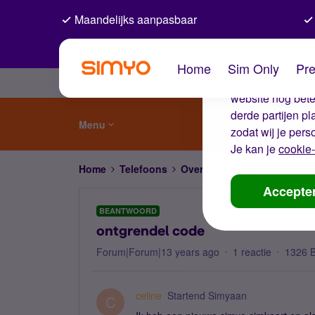
Maandelijks aanpasbaar
De coo
Home
Sim Only
Pre
Wij gebruiken co
website nog beter
derde partijen p
Menu
zodat wij je pers
Je kan je
cookie-
Home
Telefoons
Overige telefoons
ontgren
Accepte
BEANTWOORD
ontgrendel code
Forum|Forum|13 years ago
1 reactie
1326 
celine
Startend Simyaan
C