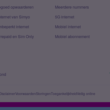
tegoed opwaarderen
Meerdere nummers
nternet van Simyo
5G internet
nbeperkt internet
Mobiel internet
Prepaid en Sim Only
Mobiel abonnement
bond
Disclaimer
Voorwaarden
Storingen
Toegankelijkheid
Veilig online