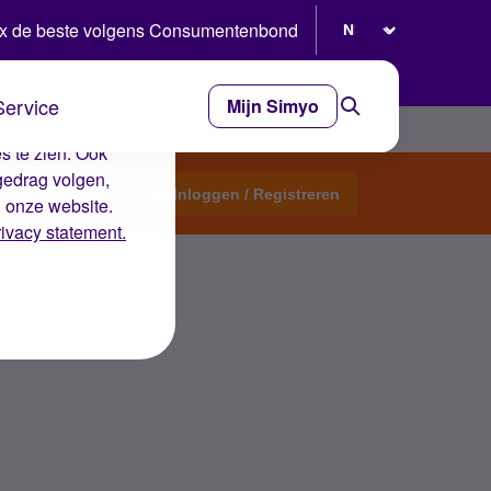
Selecteer taal
x de beste volgens Consumentenbond
Service
Mijn Simyo
e ervaring op de
s te zien. Ook
gedrag volgen,
Start een topic
Inloggen / Registreren
n onze website.
rivacy statement.