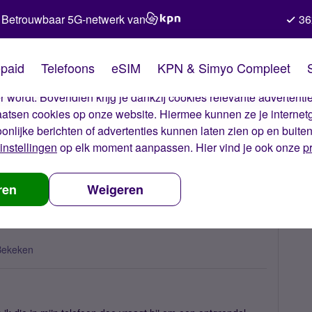
Betrouwbaar 5G-netwerk van
36
kies van Simyo
paid
Telefoons
eSIM
KPN & Simyo Compleet
okies op onze website. Met deze cookies zorgen wij ervoor dat j
 wordt. Bovendien krijg je dankzij cookies relevante advertentie
laatsen cookies op onze website. Hiermee kunnen ze je internet
oonlijke berichten of advertenties kunnen laten zien op en buite
instellingen
op elk moment aanpassen. Hier vind je ook onze
p
del code
ren
Weigeren
Bekeken