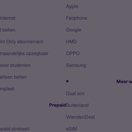
Apple
internet
Fairphone
 bellen
Google
Sim Only abonnement
HMD
 maandelijks opzegbaar
OPPO
voor studenten
Samsung
alleen bellen
Meer w
mpleet
Dual sim
Buitenland
Prepaid
VriendenDeal
epaid simkaart
eSIM