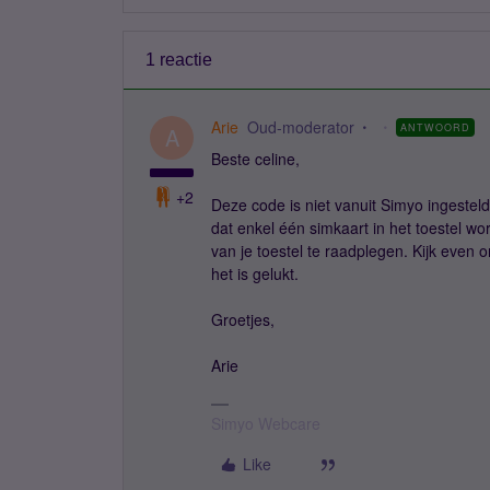
1 reactie
Arie
Oud-moderator
ANTWOORD
A
Beste celine,
+2
Deze code is niet vanuit Simyo ingestel
dat enkel één simkaart in het toestel wo
van je toestel te raadplegen. Kijk even 
het is gelukt.
Groetjes,
Arie
Simyo Webcare
Like