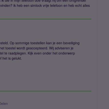
ik die in mijn telefoon doe vraagt hij om een ontgrendel
inden? ik heb een simlock vrije telefoon en heb echt alles
esteld. Op sommige toestellen kan je een beveiliging
het toestel wordt geaccepteerd. Wij adviseren je
stel te raadplegen. Kijk even onder het onderwerp
 het is gelukt.
Delen