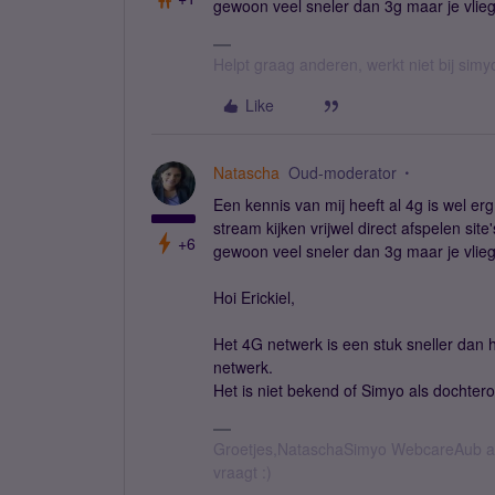
gewoon veel sneler dan 3g maar je vlieg
Helpt graag anderen, werkt niet bij simy
Like
Natascha
Oud-moderator
Een kennis van mij heeft al 4g is wel erg
stream kijken vrijwel direct afspelen site
+6
gewoon veel sneler dan 3g maar je vlieg
Hoi Erickiel,
Het 4G netwerk is een stuk sneller dan 
netwerk.
Het is niet bekend of Simyo als dochte
Groetjes,NataschaSimyo WebcareAub all
vraagt :)