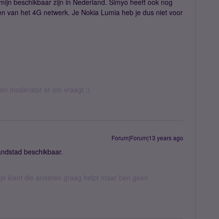
rmijn beschikbaar zijn in Nederland. Simyo heeft ook nog
en van het 4G netwerk. Je Nokia Lumia heb je dus niet voor
 een moderator er om vraagt :)
Forum|Forum|13 years ago
randstad beschikbaar.
ije klant die anderen graag helpt maar ben geen