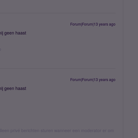
Forum|Forum|13 years ago
ij geen haast
o
Forum|Forum|13 years ago
ij geen haast
een privé berichten sturen wanneer een moderator er om