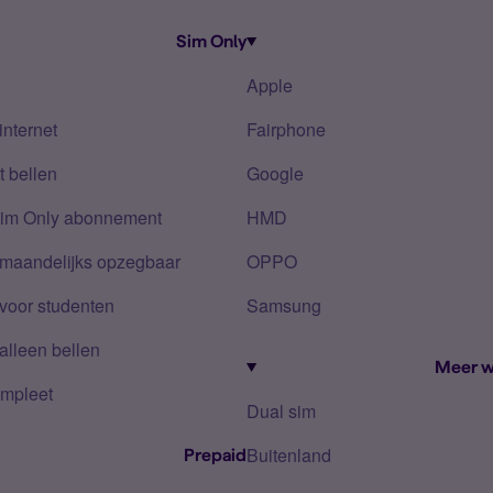
Sim Only
Apple
internet
Fairphone
 bellen
Google
Sim Only abonnement
HMD
 maandelijks opzegbaar
OPPO
voor studenten
Samsung
alleen bellen
Meer w
mpleet
Dual sim
Buitenland
Prepaid