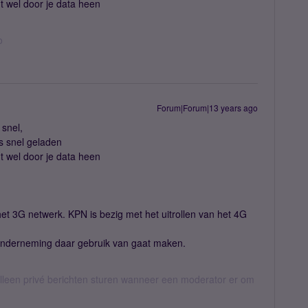
t wel door je data heen
o
Forum|Forum|13 years ago
 snel,
's snel geladen
t wel door je data heen
het 3G netwerk. KPN is bezig met het uitrollen van het 4G
ronderneming daar gebruik van gaat maken.
een privé berichten sturen wanneer een moderator er om