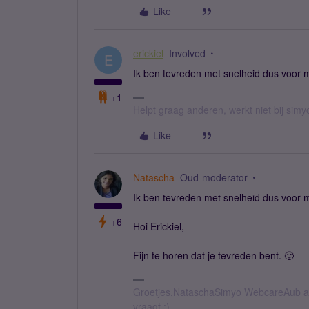
Like
erickiel
Involved
E
Ik ben tevreden met snelheid dus voor m
+1
Helpt graag anderen, werkt niet bij simy
Like
Natascha
Oud-moderator
Ik ben tevreden met snelheid dus voor m
+6
Hoi Erickiel,
Fijn te horen dat je tevreden bent. 🙂
Groetjes,NataschaSimyo WebcareAub all
vraagt :)