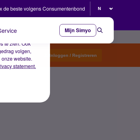
Selecteer taal
x de beste volgens Consumentenbond
Service
Mijn Simyo
e ervaring op de
s te zien. Ook
gedrag volgen,
Start een topic
Inloggen / Registreren
n onze website.
rivacy statement.