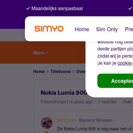
Maandelijks aanpasbaar
De coo
Home
Sim Only
Pre
Wij gebruiken co
website nog beter
derde partijen p
Menu
zodat wij je pers
Je kan je
cookie-
Home
Telefoons
Overige telefoons
Nokia L
Accepte
Nokia Lumia 900 / 4G netwerk, bi
Forum|Forum|14 years ago
7 reacties
7540
NinTomdo
Startend Simyaan
De Nokia Lumia 800 is nog maar net uit e