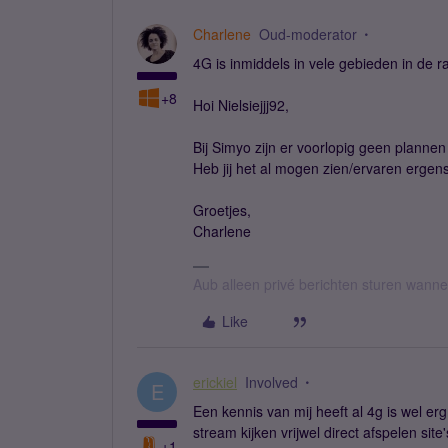
Charlene
Oud-moderator
4G is inmiddels in vele gebieden in de 
+8
Hoi Nielsiejjj92,
Bij Simyo zijn er voorlopig geen plann
Heb jij het al mogen zien/ervaren ergens
Groetjes,
Charlene
Aub alleen privé berichten sturen wann
Like
erickiel
Involved
E
Een kennis van mij heeft al 4g is wel erg
stream kijken vrijwel direct afspelen site
+1