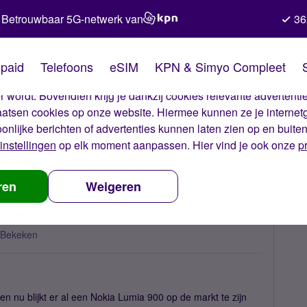
Betrouwbaar 5G-netwerk van
36
kies van Simyo
paid
Telefoons
eSIM
KPN & Simyo Compleet
okies op onze website. Met deze cookies zorgen wij ervoor dat j
 wordt. Bovendien krijg je dankzij cookies relevante advertentie
laatsen cookies op onze website. Hiermee kunnen ze je internet
oonlijke berichten of advertenties kunnen laten zien op en buite
instellingen
op elk moment aanpassen. Hier vind je ook onze
p
umia 900 / 4G netwerk, binnenkort ook in NL beschikbaar?
ren
Weigeren
nnenkort ook in NL beschikbaar?
 Bekeken
n nu blijkt er al een Nokia Lumia 900 op de markt te zijn