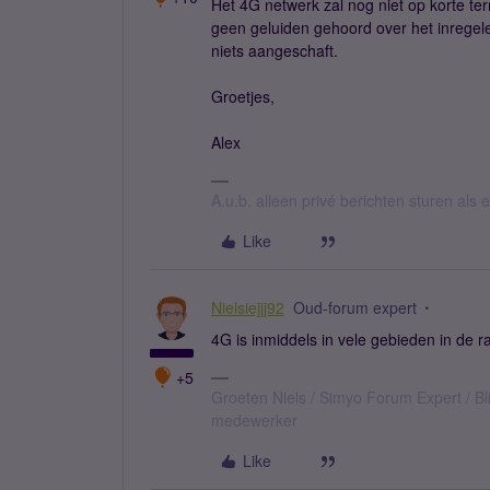
Het 4G netwerk zal nog niet op korte te
geen geluiden gehoord over het inregel
niets aangeschaft.
Groetjes,
Alex
A.u.b. alleen privé berichten sturen als
Like
Nielsiejjj92
Oud-forum expert
4G is inmiddels in vele gebieden in de 
+5
Groeten Niels / Simyo Forum Expert / Bl
medewerker
Like