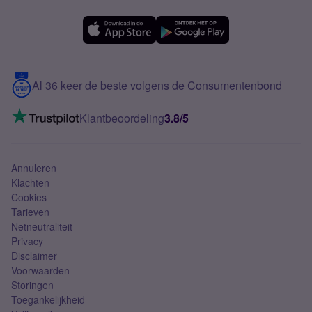
Forum
OPPO
Simyo Compleet
eSIM
Samsung A56
Over Simyo
Samsung
Meerdere nummers
Samsung S25 FE
Blog
5G internet
Contact
Al 36 keer de beste volgens de Consumentenbond
Mobiel internet
VoLTE 4G bellen
Klantbeoordeling
3.8/5
Mobiel abonnement
Simkaart
Annuleren
Klachten
Cookies
Tarieven
Netneutraliteit
Privacy
Disclaimer
Voorwaarden
Storingen
Toegankelijkheid