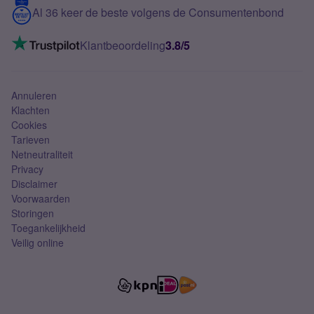
Contact
Al 36 keer de beste volgens de Consumentenbond
Mobiel internet
VoLTE 4G bellen
Klantbeoordeling
3.8/5
Mobiel abonnement
Simkaart
Annuleren
Klachten
Cookies
Tarieven
Netneutraliteit
Privacy
Disclaimer
Voorwaarden
Storingen
Toegankelijkheid
Veilig online