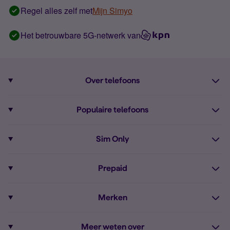
Regel alles zelf met
Mijn Simyo
Het betrouwbare 5G-netwerk van
Over telefoons
Abonnement met telefoon
Populaire telefoons
Informatie over telefoons
Pixel 10
Sim Only
Alle telefoons
Pixel 9a
Sim Only
Prepaid
iPhone 16
Sim Only internet
Prepaid
iPhone 16e
Merken
Onbeperkt bellen
Bestel Prepaid simkaart
iPhone 15
Apple
Zakelijk Sim Only abonnement
Meer weten over
Prepaid tegoed opwaarderen