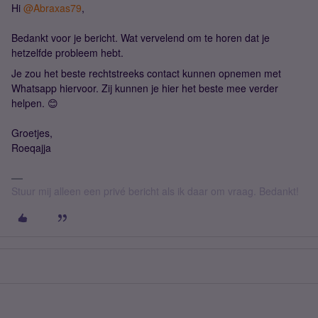
Hi
@Abraxas79
,
Bedankt voor je bericht. Wat vervelend om te horen dat je
hetzelfde probleem hebt.
Je zou het beste rechtstreeks contact kunnen opnemen met
Whatsapp hiervoor. Zij kunnen je hier het beste mee verder
helpen. 😊
Groetjes,
Roeqajja
Stuur mij alleen een privé bericht als ik daar om vraag. Bedankt!