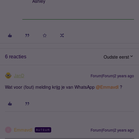
Ashley
Oudste eerst
6 reacties
JanD
Forum|Forum|2 years ago
Wat voor (fout) melding krijg je van WhatsApp
@Emmavdl
?
Emmavdl
Forum|Forum|2 years ago
AUTEUR
E