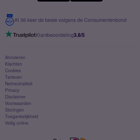
Meerdere nummers
Samsung S25 FE
Blog
5G internet
Contact
Al 36 keer de beste volgens de Consumentenbond
Mobiel internet
VoLTE 4G bellen
Klantbeoordeling
3.8/5
Mobiel abonnement
Simkaart
Annuleren
Klachten
Cookies
Tarieven
Netneutraliteit
Privacy
Disclaimer
Voorwaarden
Storingen
Toegankelijkheid
Veilig online