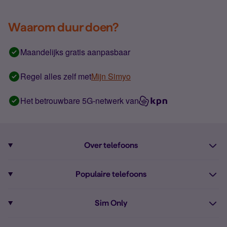
Waarom duur doen?
Maandelijks gratis aanpasbaar
Regel alles zelf met
Mijn Simyo
Het betrouwbare 5G-netwerk van
Over telefoons
Abonnement met telefoon
Populaire telefoons
Informatie over telefoons
Pixel 10
Sim Only
Alle telefoons
Pixel 9a
Sim Only