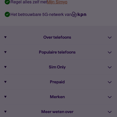
Regel alles zelf met
Mijn Simyo
Het betrouwbare 5G-netwerk van
Over telefoons
Abonnement met telefoon
Populaire telefoons
Informatie over telefoons
Pixel 10
Sim Only
Alle telefoons
Pixel 9a
Sim Only
Prepaid
iPhone 16
Sim Only internet
Prepaid
iPhone 16e
Merken
Onbeperkt bellen
Bestel Prepaid simkaart
iPhone 15
Apple
Zakelijk Sim Only abonnement
Meer weten over
Prepaid tegoed opwaarderen
iPhone 14 Refurbished