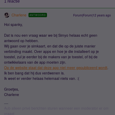
1 reactie
Charlene
Forum|Forum|12 years ago
ANTWOORD
Hoi spanky,
Dat is nou een vraag waar we bij Simyo helaas echt geen
antwoord op hebben.
Wij gaan over je simkaart, en dat die op de juiste manier
verbinding maakt. Over apps en hoe je die installeert op je
toestel, zul je eerder bij de makers van je toestel, of bij de
ontwikkelaars van de app moeten zijn.
Op de website staat dat deze app niet meer gepubliceerd wordt
.
Ik ben bang dat hij dus verdwenen is.
Ik weet er verder helaas helemaal niets van. :(
Groetjes,
Charlene
Aub alleen privé berichten sturen wanneer een moderator er om
vraagt