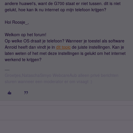
andere huawei's, want de G700 staat er niet tussen. dit is niet
gelukt, hoe kan ik nu internet op mijn telefoon krijgen?
Hoi Roosje_,
Welkom op het forum!
Op welke OS draait je telefoon? Wanneer je toestel als software
Anroid heeft dan vindt je in
dit topic
de juiste instellingen. Kan je
laten weten of het met deze instellingen is gelukt om het internet
werkend te krijgen?
Groetjes,NataschaSimyo WebcareAub alleen privé berichten
sturen wanneer een moderator er om vraagt :)