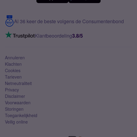
Meerdere nummers
Samsung S25 FE
Blog
5G internet
Contact
Al 36 keer de beste volgens de Consumentenbond
Mobiel internet
VoLTE 4G bellen
Klantbeoordeling
3.8/5
Mobiel abonnement
Simkaart
Annuleren
Klachten
Cookies
Tarieven
Netneutraliteit
Privacy
Disclaimer
Voorwaarden
Storingen
Toegankelijkheid
Veilig online