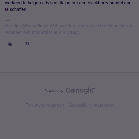
werkend te krijgen adviseer ik jou om een blackberry bundel aan
te schaffen.
Groetjes,WayneSimyo WebcareAub alleen privé berichten sturen
wanneer een moderator er om vraagt.
Forumvoorwaarden
Accessibility statement