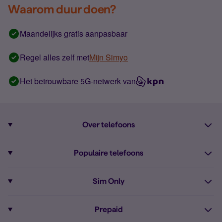
Waarom duur doen?
Maandelijks gratis aanpasbaar
Regel alles zelf met
Mijn Simyo
Het betrouwbare 5G-netwerk van
Over telefoons
Abonnement met telefoon
Populaire telefoons
Informatie over telefoons
Pixel 10
Sim Only
Alle telefoons
Pixel 9a
Sim Only
Prepaid
iPhone 16
Sim Only internet