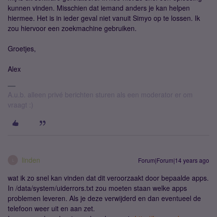
kunnen vinden. Misschien dat iemand anders je kan helpen
hiermee. Het is in ieder geval niet vanuit Simyo op te lossen. Ik
zou hiervoor een zoekmachine gebruiken.
Groetjes,
Alex
A.u.b. alleen privé berichten sturen als een moderator er om
vraagt :)
linden
Forum|Forum|14 years ago
L
wat ik zo snel kan vinden dat dit veroorzaakt door bepaalde apps.
In /data/system/uiderrors.txt zou moeten staan welke apps
problemen leveren. Als je deze verwijderd en dan eventueel de
telefoon weer uit en aan zet.