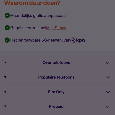
Waarom duur doen?
Maandelijks gratis aanpasbaar
Regel alles zelf met
Mijn Simyo
Het betrouwbare 5G-netwerk van
Over telefoons
Abonnement met telefoon
Populaire telefoons
Informatie over telefoons
Pixel 10
Sim Only
Alle telefoons
Pixel 9a
Sim Only
Prepaid
iPhone 16
Sim Only internet