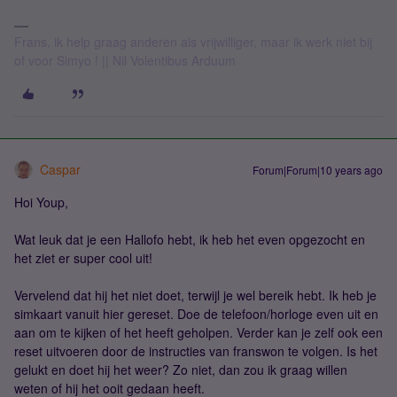
Frans, ik help graag anderen als vrijwilliger, maar ik werk niet bij
of voor Simyo ! || Nil Volentibus Arduum
Caspar
Forum|Forum|10 years ago
Hoi Youp,
Wat leuk dat je een Hallofo hebt, ik heb het even opgezocht en
het ziet er super cool uit!
Vervelend dat hij het niet doet, terwijl je wel bereik hebt. Ik heb je
simkaart vanuit hier gereset. Doe de telefoon/horloge even uit en
aan om te kijken of het heeft geholpen. Verder kan je zelf ook een
reset uitvoeren door de instructies van franswon te volgen. Is het
gelukt en doet hij het weer? Zo niet, dan zou ik graag willen
weten of hij het ooit gedaan heeft.