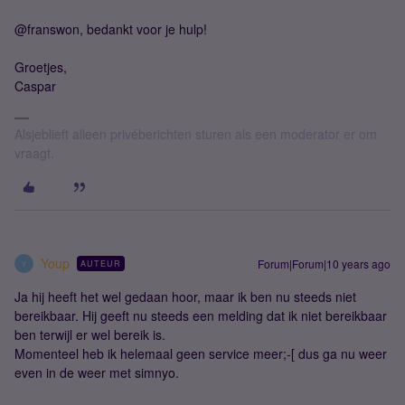
@franswon, bedankt voor je hulp!
Groetjes,
Caspar
Alsjeblieft alleen privéberichten sturen als een moderator er om
vraagt.
Youp
Forum|Forum|10 years ago
AUTEUR
Y
Ja hij heeft het wel gedaan hoor, maar ik ben nu steeds niet
bereikbaar. Hij geeft nu steeds een melding dat ik niet bereikbaar
ben terwijl er wel bereik is.
Momenteel heb ik helemaal geen service meer;-[ dus ga nu weer
even in de weer met simnyo.