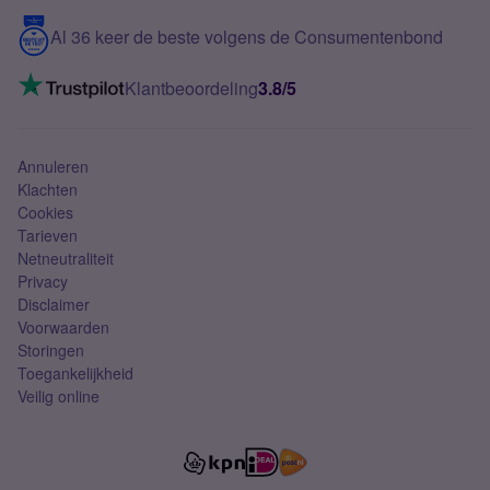
5G internet
Contact
Al 36 keer de beste volgens de Consumentenbond
Mobiel internet
VoLTE 4G bellen
Klantbeoordeling
3.8/5
Mobiel abonnement
Simkaart
Annuleren
Klachten
Cookies
Tarieven
Netneutraliteit
Privacy
Disclaimer
Voorwaarden
Storingen
Toegankelijkheid
Veilig online