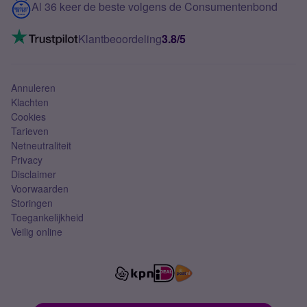
Contact
Al 36 keer de beste volgens de Consumentenbond
Mobiel internet
VoLTE 4G bellen
Klantbeoordeling
3.8/5
Mobiel abonnement
Simkaart
Annuleren
Klachten
Cookies
Tarieven
Netneutraliteit
Privacy
Disclaimer
Voorwaarden
Storingen
Toegankelijkheid
Veilig online