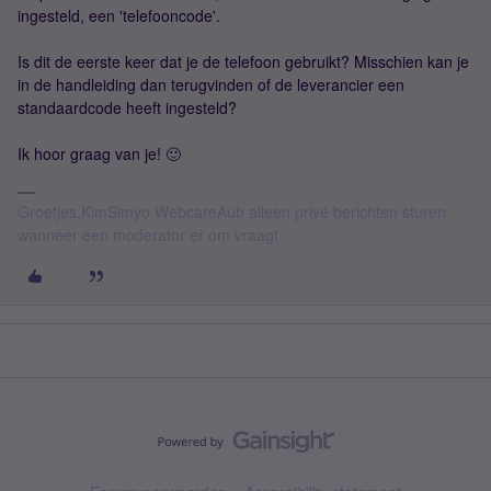
ingesteld, een 'telefooncode'.
Is dit de eerste keer dat je de telefoon gebruikt? Misschien kan je
in de handleiding dan terugvinden of de leverancier een
standaardcode heeft ingesteld?
Ik hoor graag van je! 🙂
Groetjes,KimSimyo WebcareAub alleen privé berichten sturen
wanneer een moderator er om vraagt