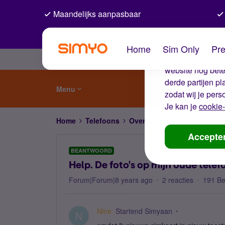
Maandelijks aanpasbaar
De coo
Home
Sim Only
Pre
Wij gebruiken co
website nog beter
derde partijen p
Menu
zodat wij je pers
Je kan je
cookie-
Home
Telefoons
Overige telefoons
Help. D
Accepte
BEANTWOORD
Help. De foto's op mijn oude telef
Forum|Forum|8 years ago
2 reacties
191 B
Nine
Startend Simyaan
N