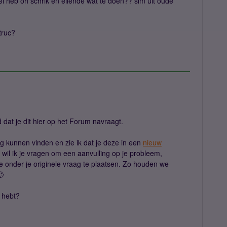
el heb oh schrik en ellende wat te doen?? sim uit oude
truc?
 dat je dit hier op het Forum navraagt.
ng kunnen vinden en zie ik dat je deze in een
nieuw
wil ik je vragen om een aanvulling op je probleem,
tie onder je originele vraag te plaatsen. Zo houden we
🙂
n hebt?