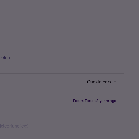
Delen
Oudste eerst
Forum|Forum|8 years ago
icteerfunctie😉