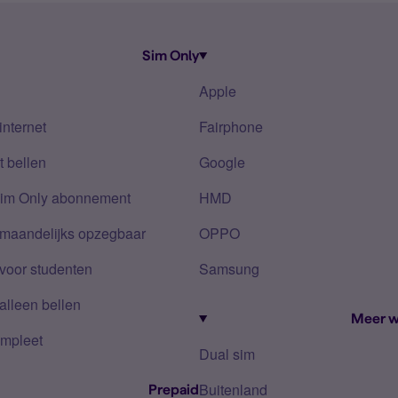
Sim Only
Apple
internet
Fairphone
 bellen
Google
Sim Only abonnement
HMD
 maandelijks opzegbaar
OPPO
voor studenten
Samsung
alleen bellen
Meer w
mpleet
Dual sim
Buitenland
Prepaid