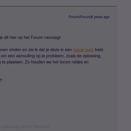
Forum|Forum|8 years ago
je dit hier op het Forum navraagt.
nnen vinden en zie ik dat je deze in een
nieuw topic
hebt
n om een aanvulling op je probleem, zoals de oplossing,
aag te plaatsen. Zo houden we het forum netjes en
t?
om gevraagd wordt! Bedankt!