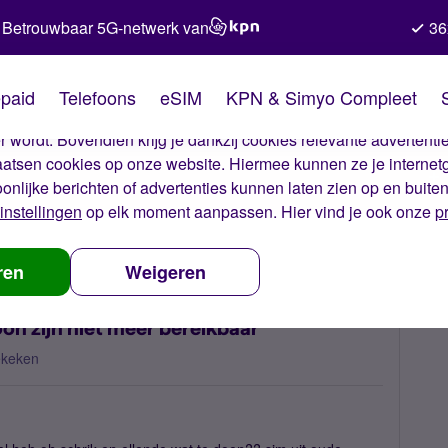
Betrouwbaar 5G-netwerk van
36
kies van Simyo
paid
Telefoons
eSIM
KPN & Simyo Compleet
okies op onze website. Met deze cookies zorgen wij ervoor dat j
 wordt. Bovendien krijg je dankzij cookies relevante advertentie
laatsen cookies op onze website. Hiermee kunnen ze je internet
oonlijke berichten of advertenties kunnen laten zien op en buite
instellingen
op elk moment aanpassen. Hier vind je ook onze
p
e foto's op mijn oude telefoon zijn niet meer bereikbaar
ren
Weigeren
oon zijn niet meer bereikbaar
ekeken