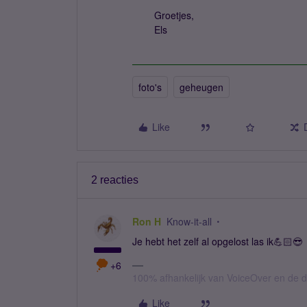
Groetjes,
Els
foto's
geheugen
Like
2 reacties
Ron H
Know-it-all
Je hebt het zelf al opgelost las ik💪🏻😎
+6
100% afhankelijk van VoiceOver en de d
Like