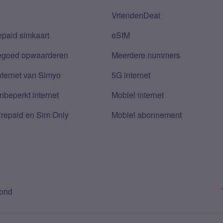
VriendenDeal
epaid simkaart
eSIM
tegoed opwaarderen
Meerdere nummers
nternet van Simyo
5G internet
nbeperkt internet
Mobiel internet
Prepaid en Sim Only
Mobiel abonnement
bond