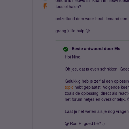
omdat ik nieuwe simkaart in nieuw toest
toestel halen?
ontzettend dom weer heeft iemand een 
graag jullie hulp 🙄
Beste antwoord door
Els
Hoi Nine,
Oh jee, dat is even schrikken! Goed
Gelukkig heb je zelf al een oplossi
topic
hebt geplaatst. Volgende keer 
zoals de oplossing, direct als reac
het forum netjes en overzichtelijk. 
Laat je het weten als je nog vrage
@ Ron H, goed hè? :)