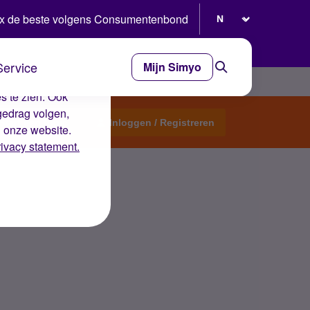
Selecteer taal
x de beste volgens Consumentenbond
Service
Mijn Simyo
e ervaring op de
s te zien. Ook
gedrag volgen,
Start een topic
Inloggen / Registreren
n onze website.
rivacy statement.