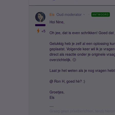
Els
Oud-moderator
ANTWOORD
Hoi Nine,
+5
Oh jee, dat is even schrikken! Goed dat 
Gelukkig heb je zelf al een oplossing ku
geplaatst. Volgende keer wil ik je vrage
direct als reactie onder je originele vr
overzichtelijk. 🙂
Laat je het weten als je nog vragen heb
@ Ron H, goed hè? :)
Groetjes,
Els
Graag geen privéberichten, tenzij hier