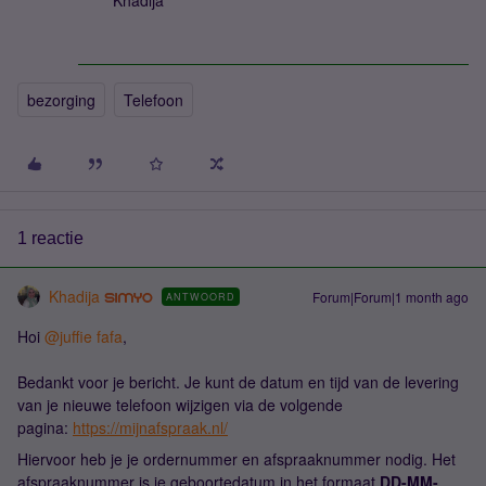
Khadija
bezorging
Telefoon
1 reactie
Khadija
Forum|Forum|1 month ago
ANTWOORD
Hoi ​
@juffie fafa
,
Bedankt voor je bericht. Je kunt de datum en tijd van de levering
van je nieuwe telefoon wijzigen via de volgende
pagina:
https://mijnafspraak.nl/
Hiervoor heb je je ordernummer en afspraaknummer nodig. Het
afspraaknummer is je geboortedatum in het formaat
DD-MM-