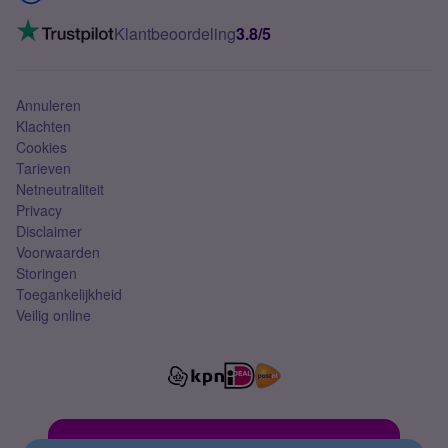
Mobiel internet
VoLTE 4G bellen
Klantbeoordeling
3.8/5
Mobiel abonnement
Simkaart
Annuleren
Klachten
Cookies
Tarieven
Netneutraliteit
Privacy
Disclaimer
Voorwaarden
Storingen
Toegankelijkheid
Veilig online