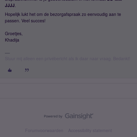
JJJJ
.
Hopelijk lukt het om de bezorgafspraak zo eenvoudig aan te
passen. Veel succes!
Groetjes,
Khadija
Stuur mij alleen een privébericht als ik daar naar vraag. Bedankt!
Forumvoorwaarden
Accessibility statement