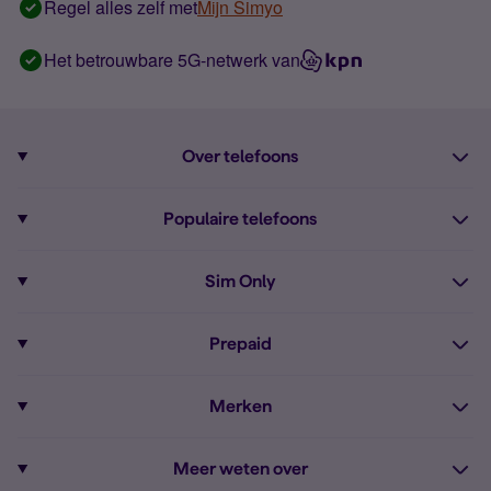
Regel alles zelf met
Mijn Simyo
Het betrouwbare 5G-netwerk van
Over telefoons
Abonnement met telefoon
Populaire telefoons
Informatie over telefoons
Pixel 10
Sim Only
Alle telefoons
Pixel 9a
Sim Only
Prepaid
iPhone 16
Sim Only internet
Prepaid
iPhone 16e
Merken
Onbeperkt bellen
Bestel Prepaid simkaart
iPhone 15
Apple
Zakelijk Sim Only abonnement
Meer weten over
Prepaid tegoed opwaarderen
iPhone 14 Refurbished