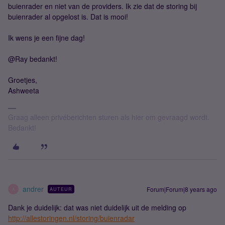
buienrader en niet van de providers. Ik zie dat de storing bij
buienrader al opgelost is. Dat is mooi!
Ik wens je een fijne dag!
@Ray bedankt!
Groetjes,
Ashweeta
Graag alleen privéberichten sturen als hier om gevraagd wordt.
Bedankt!
andrer
Forum|Forum|8 years ago
AUTEUR
A
Dank je duidelijk: dat was niet duidelijk uit de melding op
http://allestoringen.nl/storing/buienradar