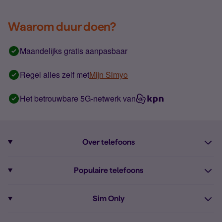
Waarom duur doen?
Maandelijks gratis aanpasbaar
Regel alles zelf met
Mijn Simyo
Het betrouwbare 5G-netwerk van
Over telefoons
Abonnement met telefoon
Populaire telefoons
Informatie over telefoons
Pixel 10
Sim Only
Alle telefoons
Pixel 9a
Sim Only