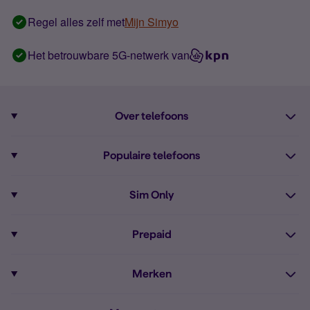
Regel alles zelf met
Mijn Simyo
Het betrouwbare 5G-netwerk van
Over telefoons
Abonnement met telefoon
Populaire telefoons
Informatie over telefoons
Pixel 10
Sim Only
Alle telefoons
Pixel 9a
Sim Only
Prepaid
iPhone 16
Sim Only internet
Prepaid
iPhone 16e
Merken
Onbeperkt bellen
Bestel Prepaid simkaart
iPhone 15
Apple
Zakelijk Sim Only abonnement