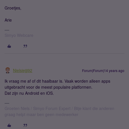
Groetjes,
Arie
Simyo Webcare
Nielsiejjj92
Forum|Forum|14 years ago
Ik vraag me af of dit haalbaar is. Vaak worden alleen apps
uitgebracht voor de meest populaire platformen.
Dat zijn nu Android en iOS.
Groeten Niels / Simyo Forum Expert / Blije klant die anderen
graag helpt maar ben geen medewerker