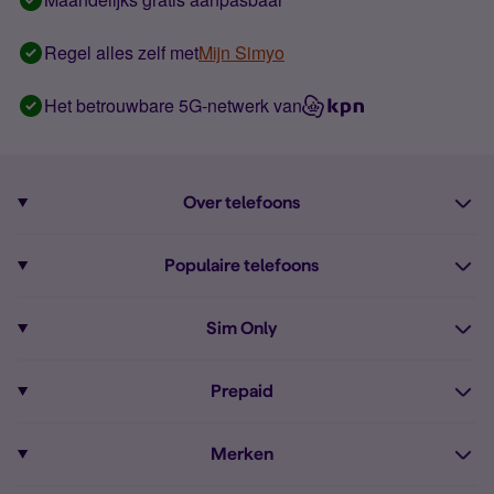
Regel alles zelf met
Mijn Simyo
Het betrouwbare 5G-netwerk van
Over telefoons
Abonnement met telefoon
Populaire telefoons
Informatie over telefoons
Pixel 10
Sim Only
Alle telefoons
Pixel 9a
Sim Only
Prepaid
iPhone 16
Sim Only internet
Prepaid
iPhone 16e
Merken
Onbeperkt bellen
Bestel Prepaid simkaart
iPhone 15