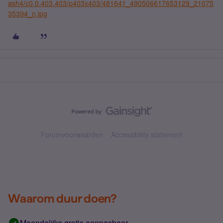
ash4/c0.0.403.403/p403x403/481641_490506617653129_21075
35394_n.jpg
Forumvoorwaarden
Accessibility statement
Waarom duur doen?
Maandelijks gratis aanpasbaar