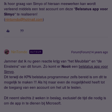
Ik hoor graag van Simyo of hieraan meewerken kan wordt
verleend middels een test account om deze "
Belstatus app voor
SImyo
" te realiseren!
(
nintomdo@hotmail.com
)
NinTomdo
Forum|Forum|14 years ago
AUTEUR
Jammer dat ik nu geen reactie krijg van "het Meubilair" en "de
Einsteins" van dit forum. Zo komt er
Nooit
een
belstatus app voor
Simyo
.
Dit terwijl de KPN belstatus programmeur zelfs bereid is om dit te
mogelijk te maken !!! Als hij maar even de mogelijkheid heeft tot
de toegang van een account om het uit te testen.
Dit neemt slechts 2 weken in beslag, exclusief de tijd die nodig is
om de app in te dienen bij Microsoft.