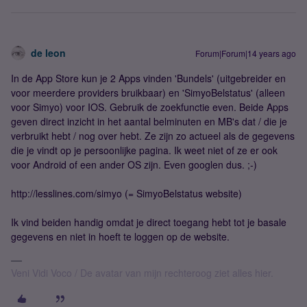
de leon
Forum|Forum|14 years ago
In de App Store kun je 2 Apps vinden 'Bundels' (uitgebreider en
voor meerdere providers bruikbaar) en 'SimyoBelstatus' (alleen
voor Simyo) voor IOS. Gebruik de zoekfunctie even. Beide Apps
geven direct inzicht in het aantal belminuten en MB's dat / die je
verbruikt hebt / nog over hebt. Ze zijn zo actueel als de gegevens
die je vindt op je persoonlijke pagina. Ik weet niet of ze er ook
voor Android of een ander OS zijn. Even googlen dus. ;-)
http://lesslines.com/simyo (= SimyoBelstatus website)
Ik vind beiden handig omdat je direct toegang hebt tot je basale
gegevens en niet in hoeft te loggen op de website.
Veni Vidi Voco / De avatar van mijn rechteroog ziet alles hier.