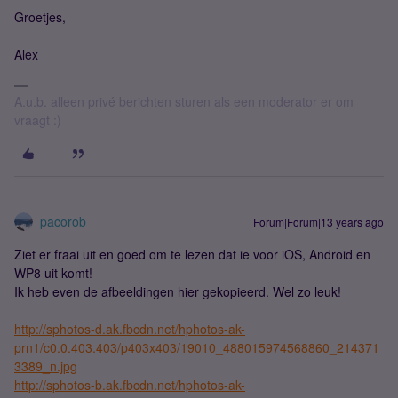
Groetjes,
Alex
A.u.b. alleen privé berichten sturen als een moderator er om
vraagt :)
pacorob
Forum|Forum|13 years ago
Ziet er fraai uit en goed om te lezen dat ie voor iOS, Android en
WP8 uit komt!
Ik heb even de afbeeldingen hier gekopieerd. Wel zo leuk!
http://sphotos-d.ak.fbcdn.net/hphotos-ak-
prn1/c0.0.403.403/p403x403/19010_488015974568860_214371
3389_n.jpg
http://sphotos-b.ak.fbcdn.net/hphotos-ak-