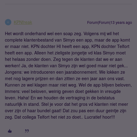
KPNfreak
Forum|Forum|13 years ago
K
Het wordt onderhand wel een soap zeg. Volgens mij wil het
complete klantenbestand van Simyo een app, maar de app komt
er maar niet. KPN dochter HI heeft een app, KPN dochter Telfort
heeft een app. Alleen het zieligste jongetje vd klas Simyo moet
het helaas zonder doen. Zeg tegen de klanten dat we er aan
werken! Ja, de klanten van Simyo zijn wel goed maar niet gek...
Jongens: we introduceren een jaarabonnement. We lokken ze
met nog lagere prijzen en dan zitten ze een jaar aan ons vast.
Kunnen ze wel klagen maar niet weg. Wel de app blijven beloven,
immers: veel beloven, weinig geven doet gekken in vreugde
leven. Haha! En we houden de vertraging in de belstatus
natuurlijk in stand. Stel je voor dat het gros vd klanten niet meer
over zijn of haar bundel gaat! Dat zou pas een duur geintje zijn
zeg. Dat collega Telfort het niet zo doet.. Lucratief hoor!!!