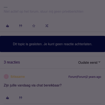
Niet actief op het forum, stuur mij geen privéberichten
Dit topic is gesloten. Je kunt geen reactie achterlaten.
Oudste eerst
3 reacties
Ibtissame
Forum|Forum|2 years ago
I
Zijn jullie vandaag via chat bereikbaar?