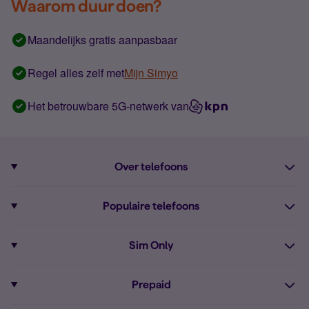
Waarom duur doen?
Maandelijks gratis aanpasbaar
Regel alles zelf met
Mijn Simyo
Het betrouwbare 5G-netwerk van
Over telefoons
Abonnement met telefoon
Populaire telefoons
Informatie over telefoons
Pixel 10
Sim Only
Alle telefoons
Pixel 9a
Sim Only
Prepaid
iPhone 16
Sim Only internet