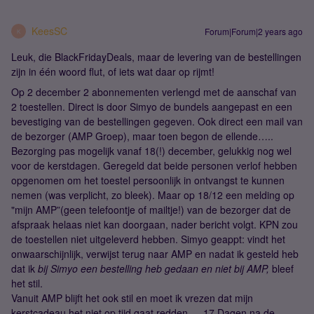
KeesSC
Forum|Forum|2 years ago
K
Leuk, die BlackFridayDeals, maar de levering van de bestellingen
zijn in één woord flut, of iets wat daar op rijmt!
Op 2 december 2 abonnementen verlengd met de aanschaf van
2 toestellen. Direct is door Simyo de bundels aangepast en een
bevestiging van de bestellingen gegeven. Ook direct een mail van
de bezorger (AMP Groep), maar toen begon de ellende…..
Bezorging pas mogelijk vanaf 18(!) december, gelukkig nog wel
voor de kerstdagen. Geregeld dat beide personen verlof hebben
opgenomen om het toestel persoonlijk in ontvangst te kunnen
nemen (was verplicht, zo bleek). Maar op 18/12 een melding op
"mijn AMP”(geen telefoontje of mailtje!) van de bezorger dat de
afspraak helaas niet kan doorgaan, nader bericht volgt. KPN zou
de toestellen niet uitgeleverd hebben. Simyo geappt: vindt het
onwaarschijnlijk, verwijst terug naar AMP en nadat ik gesteld heb
dat ik
bij Simyo een bestelling heb gedaan en niet bij AMP,
bleef
het stil.
Vanuit AMP blijft het ook stil en moet ik vrezen dat mijn
kerstcadeau het niet op tijd gaat redden…. 17 Dagen na de