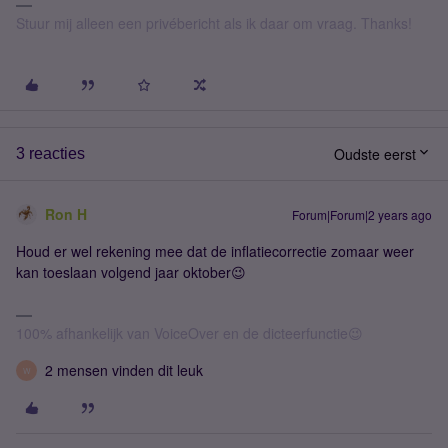
Stuur mij alleen een privébericht als ik daar om vraag. Thanks!
Oudste eerst
3 reacties
Ron H
Forum|Forum|2 years ago
Houd er wel rekening mee dat de inflatiecorrectie zomaar weer
kan toeslaan volgend jaar oktober😉
100% afhankelijk van VoiceOver en de dicteerfunctie😉
2 mensen vinden dit leuk
W