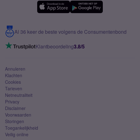
eSIM
Samsung A56
Over Simyo
Samsung
Meerdere nummers
Samsung S25 FE
Blog
5G internet
Contact
Al 36 keer de beste volgens de Consumentenbond
Mobiel internet
VoLTE 4G bellen
Klantbeoordeling
3.8/5
Mobiel abonnement
Simkaart
Annuleren
Klachten
Cookies
Tarieven
Netneutraliteit
Privacy
Disclaimer
Voorwaarden
Storingen
Toegankelijkheid
Veilig online