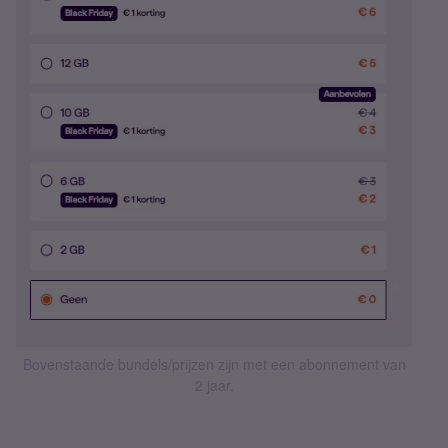
Bovenstaande bundels/prijzen zijn met een abonnement van
2 jaar.