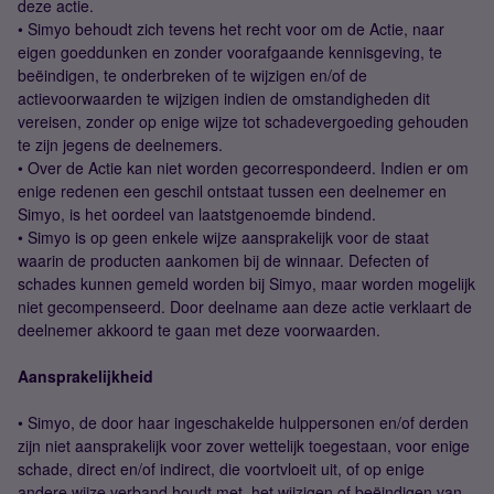
deze actie.
• Simyo behoudt zich tevens het recht voor om de Actie, naar
eigen goeddunken en zonder voorafgaande kennisgeving, te
beëindigen, te onderbreken of te wijzigen en/of de
actievoorwaarden te wijzigen indien de omstandigheden dit
vereisen, zonder op enige wijze tot schadevergoeding gehouden
te zijn jegens de deelnemers.
• Over de Actie kan niet worden gecorrespondeerd. Indien er om
enige redenen een geschil ontstaat tussen een deelnemer en
Simyo, is het oordeel van laatstgenoemde bindend.
• Simyo is op geen enkele wijze aansprakelijk voor de staat
waarin de producten aankomen bij de winnaar. Defecten of
schades kunnen gemeld worden bij Simyo, maar worden mogelijk
niet gecompenseerd. Door deelname aan deze actie verklaart de
deelnemer akkoord te gaan met deze voorwaarden.
Aansprakelijkheid
• Simyo, de door haar ingeschakelde hulppersonen en/of derden
zijn niet aansprakelijk voor zover wettelijk toegestaan, voor enige
schade, direct en/of indirect, die voortvloeit uit, of op enige
andere wijze verband houdt met, het wijzigen of beëindigen van