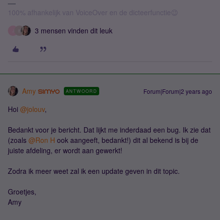
100% afhankelijk van VoiceOver en de dicteerfunctie😉
3 mensen vinden dit leuk
J
B
Amy
Forum|Forum|2 years ago
ANTWOORD
Hoi
@jolouv
,
Bedankt voor je bericht. Dat lijkt me inderdaad een bug. Ik zie dat
(zoals
@Ron H
ook aangeeft, bedankt!) dit al bekend is bij de
juiste afdeling, er wordt aan gewerkt!
Zodra ik meer weet zal ik een update geven in dit topic.
Groetjes,
Amy