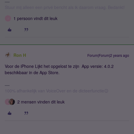
Stuur mij alleen een privé bericht als ik daarom vraag. Bedankt!
1 persoon vindt dit leuk
J
Ron H
Forum|Forum|2 years ago
Voor de iPhone Lijkt het opgelost te zijn App versie: 4.0.2
beschikbaar in de App Store.
100% afhankelijk van VoiceOver en de dicteerfunctie😉
2 mensen vinden dit leuk
J