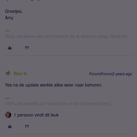
Groetjes,
Amy
Stuur mij alleen een privé bericht als ik daarom vraag. Bedankt!
Ron H
Forum|Forum|2 years ago
Yes na de update werkte alles weer naar behoren.
100% afhankelijk van VoiceOver en de dicteerfunctie😉
1 persoon vindt dit leuk