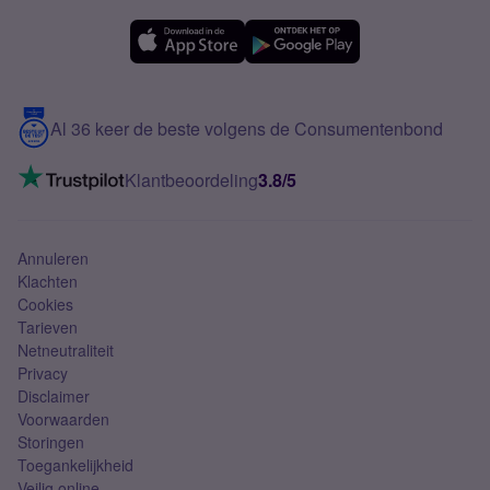
OPPO
Simyo Compleet
eSIM
Samsung A56
Over Simyo
Samsung
Meerdere nummers
Samsung S25 FE
Blog
5G internet
Contact
Al 36 keer de beste volgens de Consumentenbond
Mobiel internet
VoLTE 4G bellen
Klantbeoordeling
3.8/5
Mobiel abonnement
Simkaart
Annuleren
Klachten
Cookies
Tarieven
Netneutraliteit
Privacy
Disclaimer
Voorwaarden
Storingen
Toegankelijkheid
Veilig online