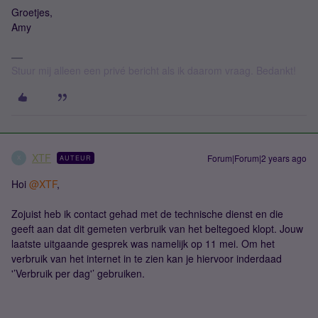
Groetjes,
Amy
Stuur mij alleen een privé bericht als ik daarom vraag. Bedankt!
XTF
Forum|Forum|2 years ago
AUTEUR
X
Hoi
@XTF
,
Zojuist heb ik contact gehad met de technische dienst en die
geeft aan dat dit gemeten verbruik van het beltegoed klopt. Jouw
laatste uitgaande gesprek was namelijk op 11 mei. Om het
verbruik van het internet in te zien kan je hiervoor inderdaad
'’Verbruik per dag'’ gebruiken.