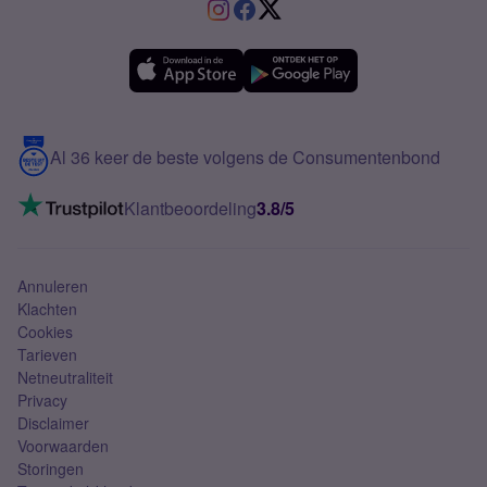
VriendenDeal
Verschil Prepaid en Sim Only
Samsung A36
Forum
OPPO
Simyo Compleet
eSIM
Samsung A56
Over Simyo
Samsung
Meerdere nummers
Samsung S25 FE
Blog
5G internet
Contact
Al 36 keer de beste volgens de Consumentenbond
Mobiel internet
VoLTE 4G bellen
Klantbeoordeling
3.8/5
Mobiel abonnement
Simkaart
Annuleren
Klachten
Cookies
Tarieven
Netneutraliteit
Privacy
Disclaimer
Voorwaarden
Storingen