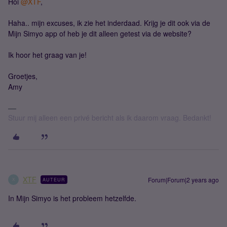
Hoi
@XTF
,
Haha.. mijn excuses, ik zie het inderdaad. Krijg je dit ook via de
Mijn Simyo app of heb je dit alleen getest via de website?
Ik hoor het graag van je!
Groetjes,
Amy
Stuur mij alleen een privé bericht als ik daarom vraag. Bedankt!
XTF
Forum|Forum|2 years ago
AUTEUR
X
In Mijn Simyo is het probleem hetzelfde.