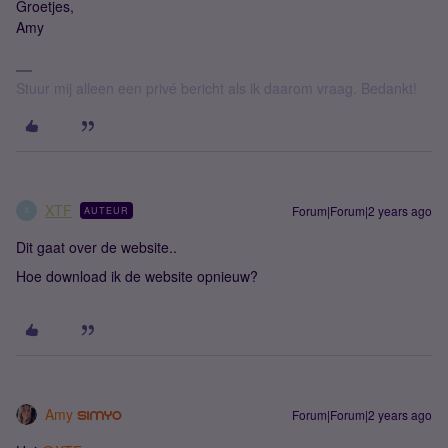
Groetjes,
Amy
Stuur mij alleen een privé bericht als ik daarom vraag. Bedankt!
XTF
Forum|Forum|2 years ago
AUTEUR
X
Dit gaat over de website..
Hoe download ik de website opnieuw?
Amy
Forum|Forum|2 years ago