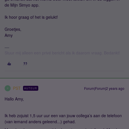
de Mijn Simyo app.
Ik hoor graag of het is gelukt!
Groetjes,
Amy
Stuur mij alleen een privé bericht als ik daarom vraag. Bedankt!
PST
Forum|Forum|2 years ago
AUTEUR
P
Hallo Amy,
Ik heb zojuist 1,5 uur uur een van jouw collega’s aan de telefoon
(van iemand anders geleend...) gehad.