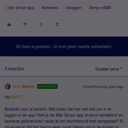
mijn simyo app
Activeren
Inloggen
Simyo eSIM
Dit topic is gesloten. Je kunt geen reactie achterlaten.
Oudste eerst
3 reacties
Amy
Forum|Forum|2 years ago
ANTWOORD
Hoi
@PST
,
Bedankt voor je bericht. Wat balen dat het niet lukt om in te
loggen in de app! Heb je de Mijn Simyo app al eens verwijderd en
opnieuw gedownload nadat je het wachtwoord had aangepast? Ik
ga ervanuit dat het hierna weer moet lukken om in de loggen in