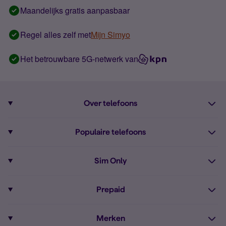
Maandelijks gratis aanpasbaar
Regel alles zelf met
Mijn Simyo
Het betrouwbare 5G-netwerk van
Over telefoons
Abonnement met telefoon
Populaire telefoons
Informatie over telefoons
Pixel 10
Sim Only
Alle telefoons
Pixel 9a
Sim Only
Prepaid
iPhone 16
Sim Only internet
Prepaid
iPhone 16e
Merken
Onbeperkt bellen