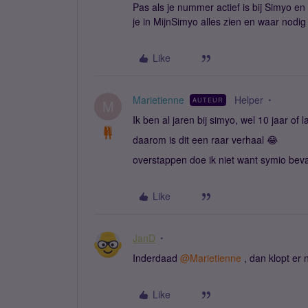
Pas als je nummer actief is bij Simyo en 
je in MijnSimyo alles zien en waar nodi
Like
Marietienne
Helper
AUTEUR
M
Ik ben al jaren bij simyo, wel 10 jaar of 
daarom is dit een raar verhaal 😂
overstappen doe ik niet want symio bev
Like
JanD
Inderdaad
@Marietienne
, dan klopt er 
Like