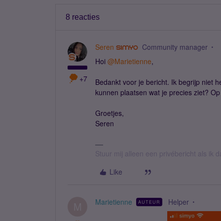
8 reacties
Seren
Community manager
Hoi
@Marietienne
,
+7
Bedankt voor je bericht. Ik begrijp niet
kunnen plaatsen wat je precies ziet? Op 
Groetjes,
Seren
Stuur mij alleen een privébericht als ik
Like
Marietienne
Helper
AUTEUR
M