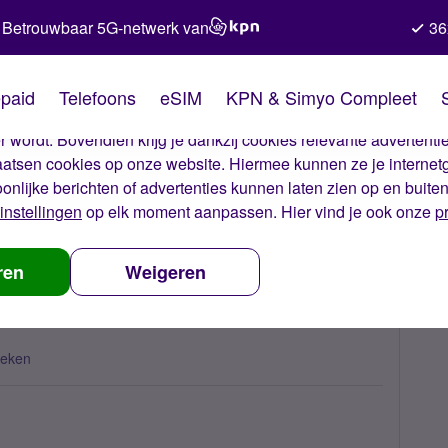
Betrouwbaar 5G-netwerk van
36
kies van Simyo
paid
Telefoons
eSIM
KPN & Simyo Compleet
okies op onze website. Met deze cookies zorgen wij ervoor dat j
 wordt. Bovendien krijg je dankzij cookies relevante advertentie
laatsen cookies op onze website. Hiermee kunnen ze je internet
oonlijke berichten of advertenties kunnen laten zien op en buite
instellingen
op elk moment aanpassen. Hier vind je ook onze
p
na met inlogcode?
ren
Weigeren
keken