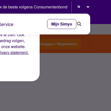
Selecteer taal
x de beste volgens Consumentenbond
Service
Mijn Simyo
e ervaring op de
s te zien. Ook
gedrag volgen,
Start een topic
Inloggen / Registreren
n onze website.
rivacy statement.