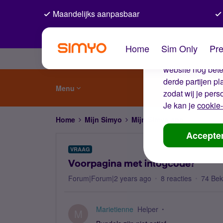
Maandelijks aanpasbaar
De coo
Home
Sim Only
Pre
Wij gebruiken co
website nog beter
derde partijen p
Menu
zodat wij je pers
Je kan je
cookie-
Home
Mijn Simyo
Mijn Simyo app
Voorpagi
Accepte
VRAAG
Voorpagina met inlogcode?
Forum|Forum|2 years ago
8 reacties
74 Be
Marietienne
Helper
M