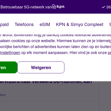
Betrouwbaar 5G-netwerk van
36
kies van Simyo
paid
Telefoons
eSIM
KPN & Simyo Compleet
okies op onze website. Met deze cookies zorgen wij ervoor dat j
 wordt. Bovendien krijg je dankzij cookies relevante advertentie
laatsen cookies op onze website. Hiermee kunnen ze je internet
oonlijke berichten of advertenties kunnen laten zien op en buite
instellingen
op elk moment aanpassen. Hier vind je ook onze
p
om account te beheren verstuurd naar verkeerd 06-nummer, kan ieman
ren
Weigeren
erstuurd naar verkeerd 06-nummer, kan
eken