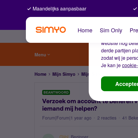
Maandelijks aanpasbaar
De coo
Home
Sim Only
Pre
Wij gebruiken co
website nog beter
derde partijen p
Menu
zodat wij je pers
Je kan je
cookie-
Home
Mijn Simyo
Mijn Simyo app
Verzoek 
Accepte
BEANTWOORD
Verzoek om account te beheren v
iemand mij helpen?
Forum|Forum|1 year ago
2 reacties
41 Bek
GVol
Beginner