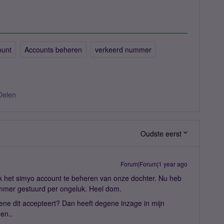
ount
Accounts beheren
verkeerd nummer
Delen
Oudste eerst
Forum|Forum|1 year ago
k het simyo account te beheren van onze dochter. Nu heb
ummer gestuurd per ongeluk. Heel dom.
ene dit accepteert? Dan heeft degene inzage in mijn
en..