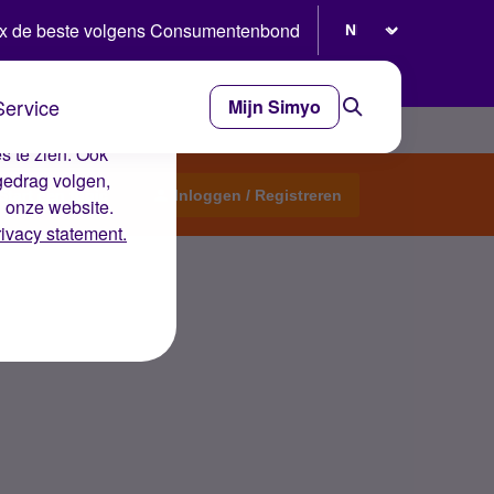
Selecteer taal
x de beste volgens Consumentenbond
Service
Mijn Simyo
e ervaring op de
s te zien. Ook
gedrag volgen,
Start een topic
Inloggen / Registreren
n onze website.
rivacy statement.
d mij helpen?