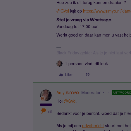
Hoe zou ik dit terug kunnen draaien ?
@GVol
kijk op
https://www.simyo.nl/klan
Stel je vraag via Whatsapp
Vandaag tot 17:00 uur
Werkt goed en daar kan men u vast hel
Black Friday gekte: Als je je niet laat v
1 persoon vindt dit leuk
Like
Amy
Moderator
ANTWOOR
Hoi ​
@GVol
,
+8
Bedankt voor je bericht. Goed dat je hi
Als je mij een
privébericht
stuurt met het