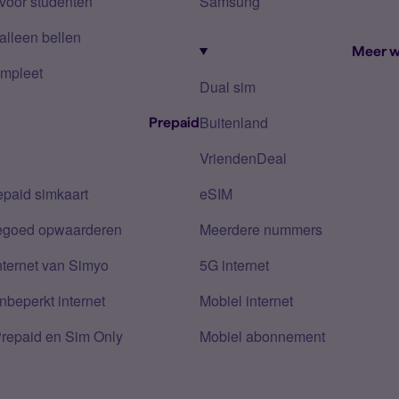
voor studenten
Samsung
alleen bellen
Meer w
mpleet
Dual sim
Buitenland
Prepaid
VriendenDeal
epaid simkaart
eSIM
tegoed opwaarderen
Meerdere nummers
nternet van Simyo
5G internet
nbeperkt internet
Mobiel internet
Prepaid en Sim Only
Mobiel abonnement