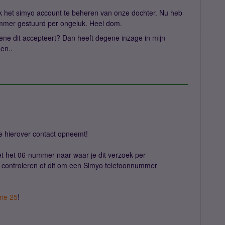
k het simyo account te beheren van onze dochter. Nu heb
ummer gestuurd per ongeluk. Heel dom.
ene dit accepteert? Dan heeft degene inzage in mijn
en..
je hierover contact opneemt!
t het 06-nummer naar waar je dit verzoek per
n controleren of dit om een Simyo telefoonnummer
ie 25
!