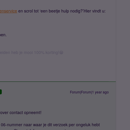
tenservice
en scrol tot ‘een beetje hulp nodig?’Hier vindt u:
pen.
erleiden heb je mooi 100% korting!😁
Forum|Forum|1 year ago
D
erover contact opneemt!
 06-nummer naar waar je dit verzoek per ongeluk hebt