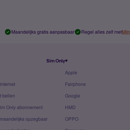
Maandelijks gratis aanpasbaar
Regel alles zelf met
Mij
Sim Only
Apple
internet
Fairphone
 bellen
Google
Sim Only abonnement
HMD
 maandelijks opzegbaar
OPPO