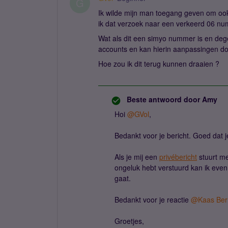
G
Ik wilde mijn man toegang geven om oo
ik dat verzoek naar een verkeerd 06 n
Wat als dit een simyo nummer is en deg
accounts en kan hierin aanpassingen do
Hoe zou ik dit terug kunnen draaien ?
Beste antwoord door
Amy
Hoi ​
@GVol
,
Bedankt voor je bericht. Goed dat 
Als je mij een
privébericht
stuurt me
ongeluk hebt verstuurd kan ik eve
gaat.
Bedankt voor je reactie ​
@Kaas Berr
Groetjes,