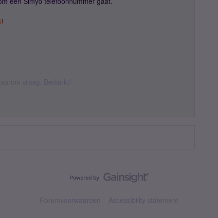
it om een Simyo telefoonnummer gaat.
5
!
k daarom vraag. Bedankt!
Forumvoorwaarden
Accessibility statement