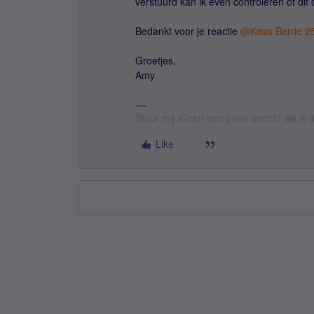
verstuurd kan ik even controleren of d
Bedankt voor je reactie ​
@Kaas Berrie 2
Groetjes,
Amy
Stuur mij alleen een privé bericht als i
Like