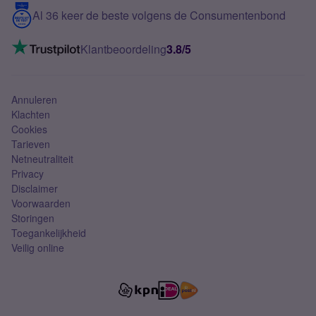
5G internet
Contact
Al 36 keer de beste volgens de Consumentenbond
Mobiel internet
VoLTE 4G bellen
Klantbeoordeling
3.8/5
Mobiel abonnement
Simkaart
Annuleren
Klachten
Cookies
Tarieven
Netneutraliteit
Privacy
Disclaimer
Voorwaarden
Storingen
Toegankelijkheid
Veilig online