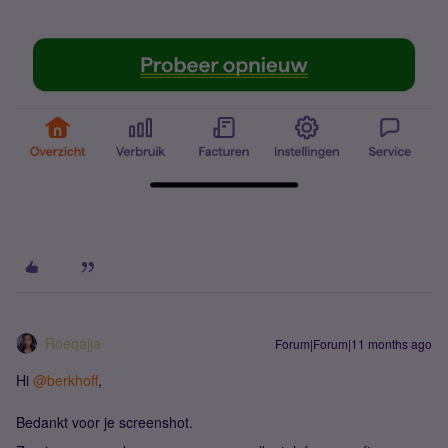
Roeqajja
Forum|Forum|11 months ago
Hi ​
@berkhoff
,
Bedankt voor je screenshot.