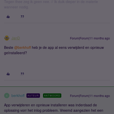
Tegen thee zeg ik geen nee. // Ik duik dieper in de materie
wanneer nodig.
JanD
Forum|Forum|11 months ago
Beste ​
@berkhoff
heb je de app al eens verwijderd en opnieuw
geïnstalleerd?
berkhoff
Forum|Forum|11 months ago
AUTEUR
ANTWOORD
B
App verwijderen en opnieuw installeren was inderdaad de
oplossing vorr het inlog probleem. Vreemd aangezien het een