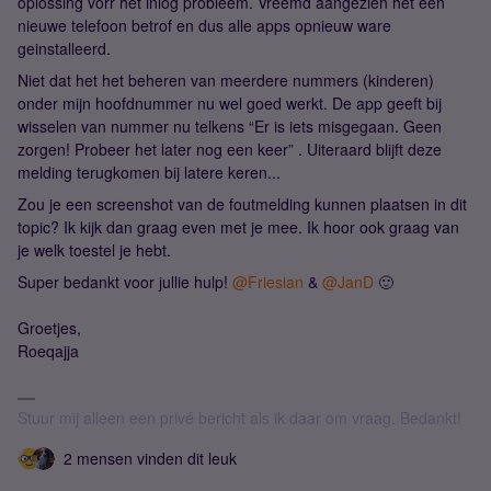
oplossing vorr het inlog probleem. Vreemd aangezien het een
nieuwe telefoon betrof en dus alle apps opnieuw ware
geinstalleerd.
Niet dat het het beheren van meerdere nummers (kinderen)
onder mijn hoofdnummer nu wel goed werkt. De app geeft bij
wisselen van nummer nu telkens “Er is iets misgegaan. Geen
zorgen! Probeer het later nog een keer” . Uiteraard blijft deze
melding terugkomen bij latere keren...
Zou je een screenshot van de foutmelding kunnen plaatsen in dit
topic? Ik kijk dan graag even met je mee. Ik hoor ook graag van
je welk toestel je hebt.
Super bedankt voor jullie hulp! ​
@Friesian
& ​
@JanD
🙂
Groetjes,
Roeqajja
Stuur mij alleen een privé bericht als ik daar om vraag. Bedankt!
2 mensen vinden dit leuk