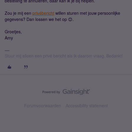
bestelling te annuleren, daar kan ik je bij helpen.
Zou je mij een
privébericht
willen sturen met jouw persoonlijke
gegevens? Dan lossen we het op 😊.
Groetjes,
Amy
Stuur mij alleen een privé bericht als ik daarom vraag. Bedankt!
Forumvoorwaarden
Accessibility statement