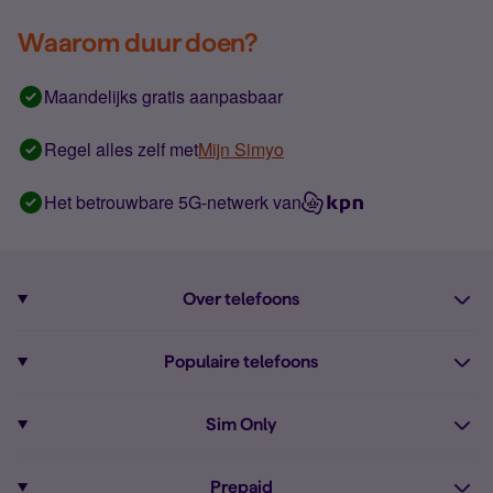
Waarom duur doen?
Maandelijks gratis aanpasbaar
Regel alles zelf met
Mijn Simyo
Het betrouwbare 5G-netwerk van
Over telefoons
Abonnement met telefoon
Populaire telefoons
Informatie over telefoons
Pixel 10
Sim Only
Alle telefoons
Pixel 9a
Sim Only
Prepaid