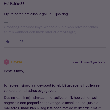
Hoi Patrick88,
Fijn te horen dat alles is gelukt. Fijne dag.
Groetjes,NataschaSimyo WebcareAub alleen privé berichten
sturen wanneer een moderator er om vraagt :)
DavidA.
Forum|Forum|3 years ago
D
Beste simyo,
Ik heb een simyo aangevraagt ik heb bij gegevens invullen een
verkeerd email adres opgegeven.
Dus nu kan ik mijn simkaart niet activeren, ik heb echter wel
nogmaals een prepaid aangevraagd, ditmaal met het juiste e-
mailadres, maar kan ik nog iets doen met de verkeerde email?