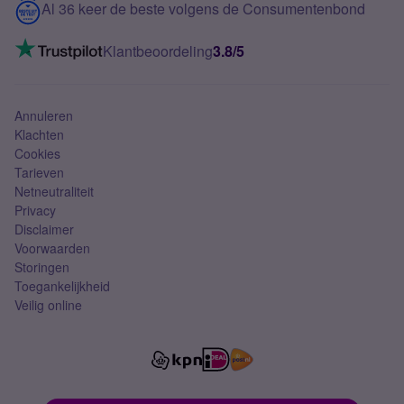
Contact
Al 36 keer de beste volgens de Consumentenbond
Mobiel internet
VoLTE 4G bellen
Klantbeoordeling
3.8/5
Mobiel abonnement
Simkaart
Annuleren
Klachten
Cookies
Tarieven
Netneutraliteit
Privacy
Disclaimer
Voorwaarden
Storingen
Toegankelijkheid
Veilig online