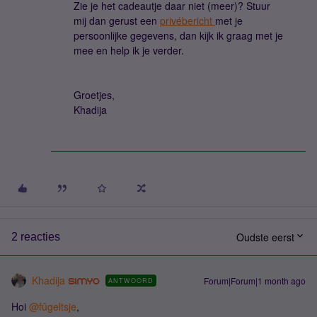
Zie je het cadeautje daar niet (meer)? Stuur
mij dan gerust een
privébericht
met je
persoonlijke gegevens, dan kijk ik graag met je
mee en help ik je verder.
Groetjes,
Khadija
Oudste eerst
2 reacties
Khadija
Forum|Forum|1 month ago
ANTWOORD
Hoi ​
@fûgeltsje
,