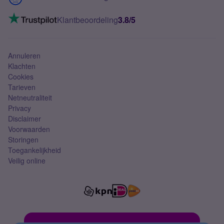
Mobiel internet
VoLTE 4G bellen
Klantbeoordeling
3.8/5
Mobiel abonnement
Simkaart
Annuleren
Klachten
Cookies
Tarieven
Netneutraliteit
Privacy
Disclaimer
Voorwaarden
Storingen
Toegankelijkheid
Veilig online