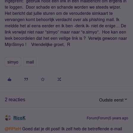
ingeprent: gebruik nooit een link in een mailbericht om ergens in
te loggen. Door schade en schande worden we steeds wijzer.
Het bericht dat jullie sturen om de verouderde simkaart te
vervangen komt behoorlijk verdacht over als phishing mail. Ik
meldde het al eens eerder en ik ben -denk ik- niet de enige… De
link verwijst niet naar "simyo” maar naar "e.simyo". Hoe kan een
leek beoordelen dat het een veilige link is ? Verwijs gewoon naar
MijnSimyo ! Vriendelijke groet, R
simyo
mail
Oudste eerst
2 reacties
RicoK
Forum|Forum|5 years ago
@RPteH
Goed dat je dit post! Ik zelf heb de betreffende e-mail