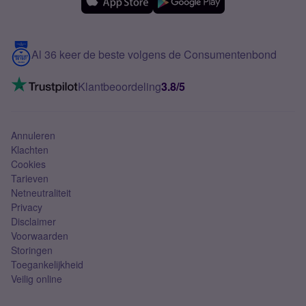
Samsung
Meerdere nummers
Samsung S25 FE
Blog
5G internet
Contact
Al 36 keer de beste volgens de Consumentenbond
Mobiel internet
VoLTE 4G bellen
Klantbeoordeling
3.8/5
Mobiel abonnement
Simkaart
Annuleren
Klachten
Cookies
Tarieven
Netneutraliteit
Privacy
Disclaimer
Voorwaarden
Storingen
Toegankelijkheid
Veilig online