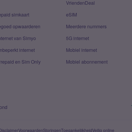
VriendenDeal
epaid simkaart
eSIM
tegoed opwaarderen
Meerdere nummers
nternet van Simyo
5G internet
nbeperkt internet
Mobiel internet
Prepaid en Sim Only
Mobiel abonnement
bond
Disclaimer
Voorwaarden
Storingen
Toegankelijkheid
Veilig online