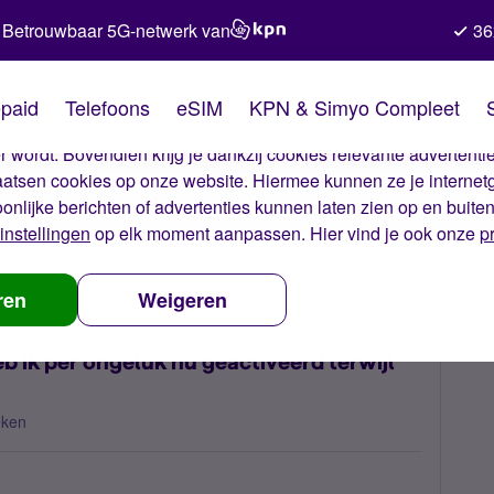
Betrouwbaar 5G-netwerk van
36
kies van Simyo
paid
Telefoons
eSIM
KPN & Simyo Compleet
okies op onze website. Met deze cookies zorgen wij ervoor dat j
 wordt. Bovendien krijg je dankzij cookies relevante advertentie
laatsen cookies op onze website. Hiermee kunnen ze je internet
oonlijke berichten of advertenties kunnen laten zien op en buite
instellingen
op elk moment aanpassen. Hier vind je ook onze
p
 voor simjaardag heb ik per ongeluk nu geactiveerd terwijl ik het in Ja
ren
Weigeren
b ik per ongeluk nu geactiveerd terwijl
eken