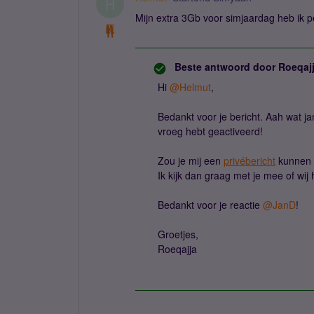
H
Mijn extra 3Gb voor simjaardag heb ik pe
Beste antwoord door
Roeqaj
Hi ​
@Helmut
,
Bedankt voor je bericht. Aah wat j
vroeg hebt geactiveerd!
Zou je mij een
privébericht
kunnen 
Ik kijk dan graag met je mee of wij
Bedankt voor je reactie ​
@JanD
!
Groetjes,
Roeqajja