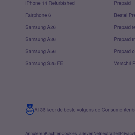
iPhone 14 Refurbished
Prepaid
Fairphone 6
Bestel Pr
Samsung A26
Prepaid 
Samsung A36
Prepaid i
Samsung A56
Prepaid o
Samsung S25 FE
Verschil 
Al 36 keer de beste volgens de Consumenten
Annuleren
Klachten
Cookies
Tarieven
Netneutraliteit
Privacy