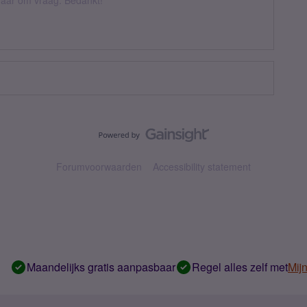
k daar om vraag. Bedankt!
Forumvoorwaarden
Accessibility statement
Maandelijks gratis aanpasbaar
Regel alles zelf met
Mij