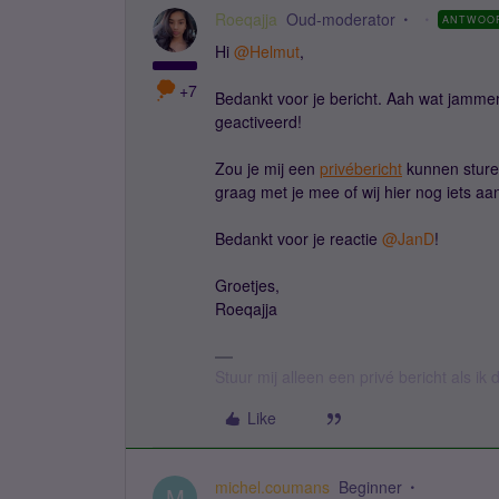
Roeqajja
Oud-moderator
ANTWOO
Hi ​
@Helmut
,
+7
Bedankt voor je bericht. Aah wat jammer
geactiveerd!
Zou je mij een
privébericht
kunnen sture
graag met je mee of wij hier nog iets a
Bedankt voor je reactie ​
@JanD
!
Groetjes,
Roeqajja
Stuur mij alleen een privé bericht als i
Like
michel.coumans
Beginner
M