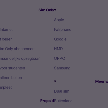
Sim Only
Apple
internet
Fairphone
 bellen
Google
Sim Only abonnement
HMD
 maandelijks opzegbaar
OPPO
voor studenten
Samsung
alleen bellen
Meer w
mpleet
Dual sim
Buitenland
Prepaid