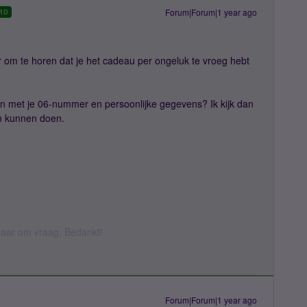
Forum|Forum|1 year ago
RD
 om te horen dat je het cadeau per ongeluk te vroeg hebt
n met je 06-nummer en persoonlijke gegevens? Ik kijk dan
an kunnen doen.
k daar om vraag. Bedankt!
Forum|Forum|1 year ago