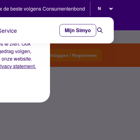
Selecteer taal
x de beste volgens Consumentenbond
Service
Mijn Simyo
e ervaring op de
s te zien. Ook
gedrag volgen,
Start een topic
Inloggen / Registreren
n onze website.
rivacy statement.
nuari nodig heb