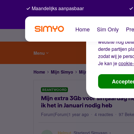
Maandelijks aanpasbaar
De coo
Home
Sim Only
Pre
Wij gebruiken co
website nog beter
derde partijen p
Menu
zodat wij je pers
Je kan je
cookie-
Home
Mijn Simyo
Mijn Simyo
Mijn extra 3Gb
Accepte
BEANTWOORD
Mijn extra 3Gb voor simjaardag he
ik het in Januari nodig heb
Forum|Forum|1 year ago
4 reacties
97 Bek
Helmut
Startend Simyaan