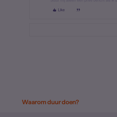
Stuur mij alleen een privé bericht als i
Like
Waarom duur doen?