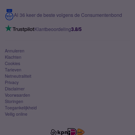
Samsung S25 FE
Blog
5G internet
Contact
Al 36 keer de beste volgens de Consumentenbond
Mobiel internet
VoLTE 4G bellen
Klantbeoordeling
3.8/5
Mobiel abonnement
Simkaart
Annuleren
Klachten
Cookies
Tarieven
Netneutraliteit
Privacy
Disclaimer
Voorwaarden
Storingen
Toegankelijkheid
Veilig online