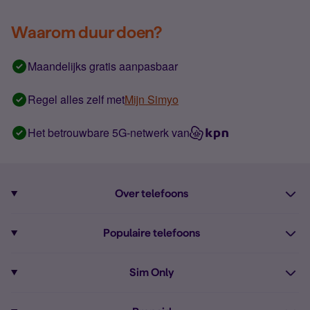
Waarom duur doen?
Maandelijks gratis aanpasbaar
Regel alles zelf met
Mijn Simyo
Het betrouwbare 5G-netwerk van
Over telefoons
Abonnement met telefoon
Populaire telefoons
Informatie over telefoons
Pixel 10
Sim Only
Alle telefoons
Pixel 9a
Sim Only