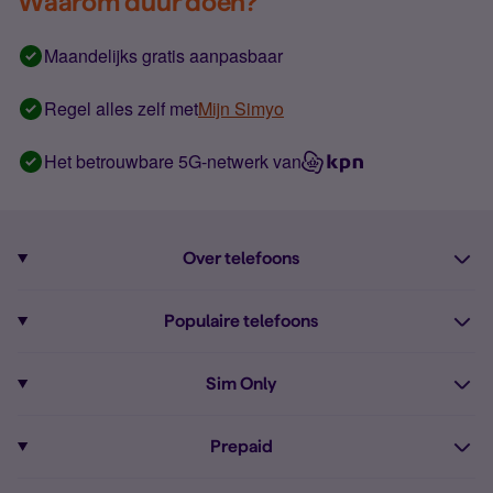
Waarom duur doen?
Maandelijks gratis aanpasbaar
Regel alles zelf met
Mijn Simyo
Het betrouwbare 5G-netwerk van
Over telefoons
Abonnement met telefoon
Populaire telefoons
Informatie over telefoons
Pixel 10
Sim Only
Alle telefoons
Pixel 9a
Sim Only
Prepaid
iPhone 16
Sim Only internet
Prepaid