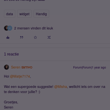
data
widget
Handig
2 mensen vinden dit leuk
M
1 reactie
Seren
Forum|Forum|1 year ago
Hoi ​
@Matje7174
,
Wat een supergoede suggestie! ​
@Misha
, wellicht iets om over na
te denken voor jullie? :)
Groetjes,
Seren