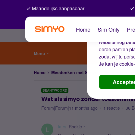
Maandelijks aanpasbaar
De coo
Home
Sim Only
Pre
Wij gebruiken co
website nog beter
derde partijen p
Menu
zodat wij je pers
Je kan je
cookie-
Home
Meedenken met Simyo
Meedenken me
Accepte
BEANTWOORD
Wat als simyo zonder toestemmin
Forum|Forum|11 months ago
1 reactie
36 B
la.rs
Rookie
L