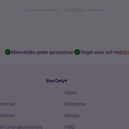
Forumvoorwaarden
Accessibility statement
Maandelijks gratis aanpasbaar
Regel alles zelf met
Mij
Sim Only
Apple
internet
Fairphone
 bellen
Google
Sim Only abonnement
HMD