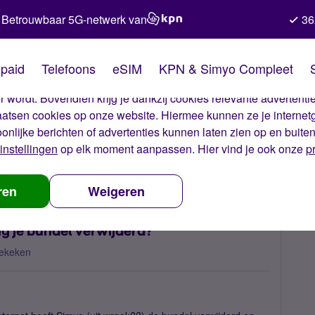
Betrouwbaar 5G-netwerk van
36
kies van Simyo
paid
Telefoons
eSIM
KPN & Simyo Compleet
okies op onze website. Met deze cookies zorgen wij ervoor dat j
 wordt. Bovendien krijg je dankzij cookies relevante advertentie
laatsen cookies op onze website. Hiermee kunnen ze je internet
oonlijke berichten of advertenties kunnen laten zien op en buite
instellingen
op elk moment aanpassen. Hier vind je ook onze
p
t Simyo
Wat als simyo zonder toestemming je bundel verwijderd?
ren
Weigeren
g je bundel verwijderd?
ekeken