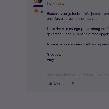
Hoi ​
@la.rs
,
+8
Bedankt voor je bericht. Wat jammer om 
ons. Onze oprechte excuses voor het 
Ik zie dat mijn collega jou vandaag tele
gekomen. Hopelijk is het hiermee opgel
Ik wens je voor nu een prettige dag verd
Groetjes,
Amy
Stuur mij alleen een privé bericht als i
Like