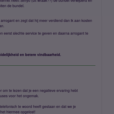
nternet heeft Simyo (uit wraak??) de bundel verwijderd en
uiten de bundel.
arrogant en zegt dat hij meer verdiend dan ik aan kosten
an.
en eerst slechte service te geven en daarna arrogant te
idelijkheid en betere vindbaarheid.
r om te lezen dat je een negatieve ervaring hebt
cuses voor het ongemak.
 telefonisch te woord heeft gestaan en dat we je
 het hiermee opgelost!