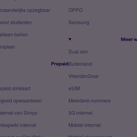
 maandelijks opzegbaar
OPPO
voor studenten
Samsung
alleen bellen
Meer w
mpleet
Dual sim
Buitenland
Prepaid
VriendenDeal
epaid simkaart
eSIM
tegoed opwaarderen
Meerdere nummers
nternet van Simyo
5G internet
nbeperkt internet
Mobiel internet