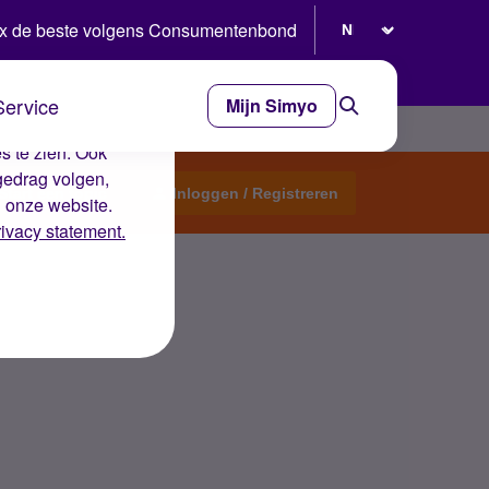
Selecteer taal
x de beste volgens Consumentenbond
Service
Mijn Simyo
e ervaring op de
s te zien. Ook
gedrag volgen,
Start een topic
Inloggen / Registreren
n onze website.
rivacy statement.