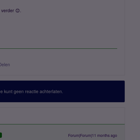
 verder 😊.
Delen
 Je kunt geen reactie achterlaten.
Forum|Forum|11 months ago
D