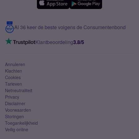
Samsung A56
Over Simyo
Samsung
Meerdere nummers
Samsung S25 FE
Blog
5G internet
Contact
Al 36 keer de beste volgens de Consumentenbond
Mobiel internet
VoLTE 4G bellen
Klantbeoordeling
3.8/5
Mobiel abonnement
Simkaart
Annuleren
Klachten
Cookies
Tarieven
Netneutraliteit
Privacy
Disclaimer
Voorwaarden
Storingen
Toegankelijkheid
Veilig online