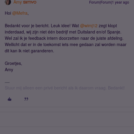
Amy
Forum|Forum|1 year ago
Hoi ​
@Mefra
,
Bedankt voor je bericht. Leuk idee! Wat ​
@wimj12
zegt klopt
inderdaad, wij zijn niet één bedrijf met Duitsland en/of Spanje.
Wel zal ik je feedback intern doorzetten naar de juiste afdeling.
Wellicht dat er in de toekomst iets mee gedaan zal worden maar
dit kan ik niet garanderen.
Groetjes,
Amy
Stuur mij alleen een privé bericht als ik daarom vraag. Bedankt!