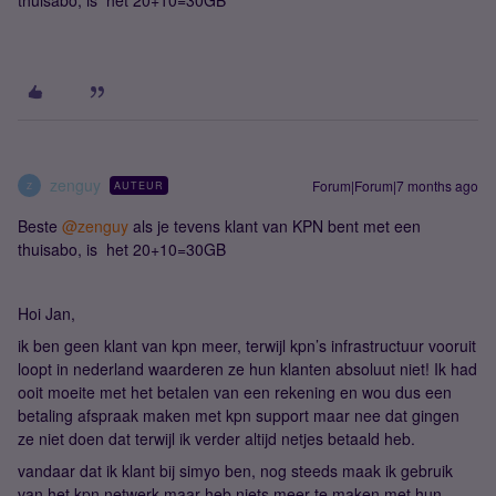
thuisabo, is het 20+10=30GB
zenguy
Forum|Forum|7 months ago
AUTEUR
Z
Beste ​
@zenguy
als je tevens klant van KPN bent met een
thuisabo, is het 20+10=30GB
Hoi Jan,
ik ben geen klant van kpn meer, terwijl kpn’s infrastructuur vooruit
loopt in nederland waarderen ze hun klanten absoluut niet! Ik had
ooit moeite met het betalen van een rekening en wou dus een
betaling afspraak maken met kpn support maar nee dat gingen
ze niet doen dat terwijl ik verder altijd netjes betaald heb.
vandaar dat ik klant bij simyo ben, nog steeds maak ik gebruik
van het kpn netwerk maar heb niets meer te maken met hun