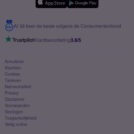
Samsung A56
Over Simyo
Samsung
Meerdere nummers
Samsung S25 FE
Blog
5G internet
Contact
Al 36 keer de beste volgens de Consumentenbond
Mobiel internet
VoLTE 4G bellen
Klantbeoordeling
3.8/5
Mobiel abonnement
Simkaart
Annuleren
Klachten
Cookies
Tarieven
Netneutraliteit
Privacy
Disclaimer
Voorwaarden
Storingen
Toegankelijkheid
Veilig online