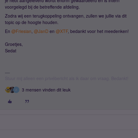
je hebt aangeleverd wordt enorm gewaardeerd en is intern
voorgelegd bij de betreffende afdeling.
Zodra wij een terugkoppeling ontvangen, zullen we jullie via dit
topic op de hoogte houden.
En ​
@Friesian
, ​
@JanD
en ​
@XTF
, bedankt voor het meedenken!
Groetjes,
Sedat
Stuur mij alleen een privébericht als ik daar om vraag. Bedankt!
3 mensen vinden dit leuk
Z