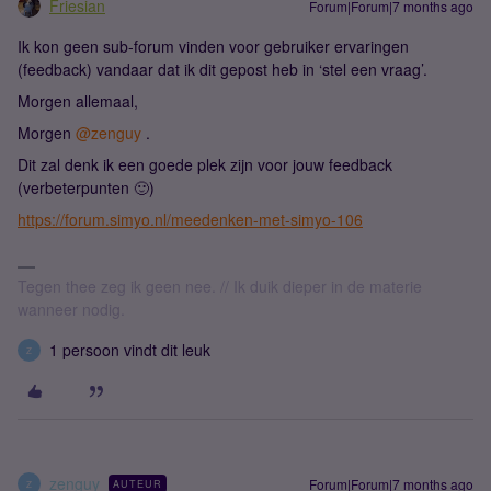
Friesian
Forum|Forum|7 months ago
Ik kon geen sub-forum vinden voor gebruiker ervaringen
(feedback) vandaar dat ik dit gepost heb in ‘stel een vraag’.
Morgen allemaal,
Morgen ​
@zenguy
.
Dit zal denk ik een goede plek zijn voor jouw feedback
(verbeterpunten 🙂)
https://forum.simyo.nl/meedenken-met-simyo-106
Tegen thee zeg ik geen nee. // Ik duik dieper in de materie
wanneer nodig.
1 persoon vindt dit leuk
Z
zenguy
Forum|Forum|7 months ago
AUTEUR
Z